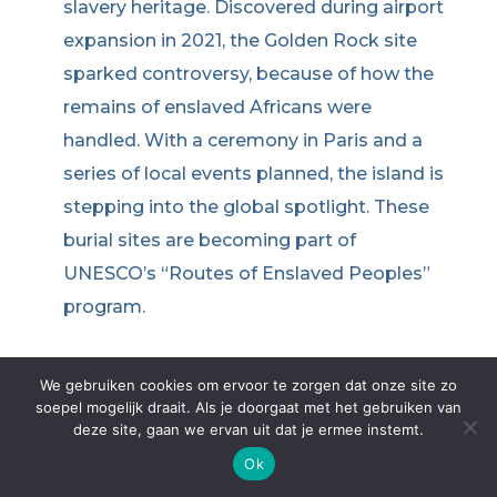
slavery heritage. Discovered during airport
expansion in 2021, the Golden Rock site
sparked controversy, because of how the
remains of enslaved Africans were
handled. With a ceremony in Paris and a
series of local events planned, the island is
stepping into the global spotlight. These
burial sites are becoming part of
UNESCO’s “Routes of Enslaved Peoples”
program.
We gebruiken cookies om ervoor te zorgen dat onze site zo
soepel mogelijk draait. Als je doorgaat met het gebruiken van
deze site, gaan we ervan uit dat je ermee instemt.
Ok