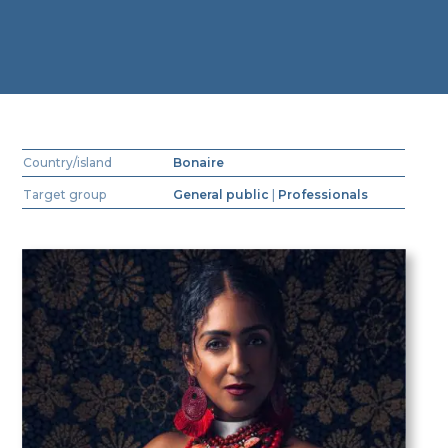
Country/island
Bonaire
Target group
General public
|
Professionals