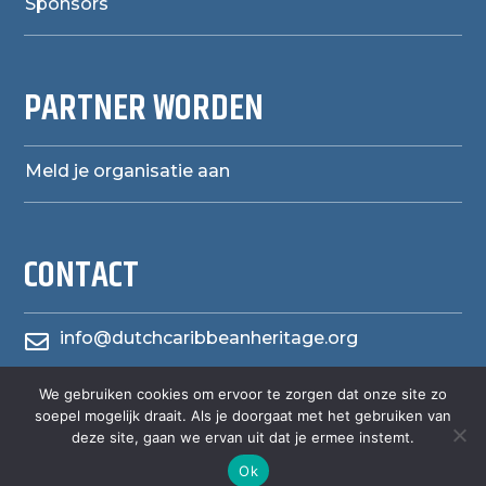
Sponsors
PARTNER WORDEN
Meld je organisatie aan
CONTACT
info@dutchcaribbeanheritage.org

We gebruiken cookies om ervoor te zorgen dat onze site zo
herensiaerfgoedheritage

soepel mogelijk draait. Als je doorgaat met het gebruiken van
deze site, gaan we ervan uit dat je ermee instemt.
Ok