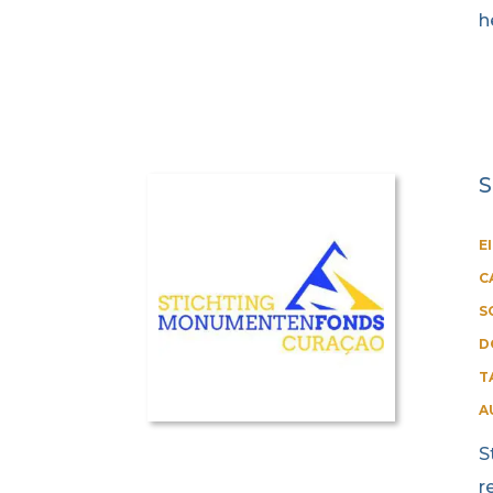
h
S
E
C
S
D
T
A
S
r