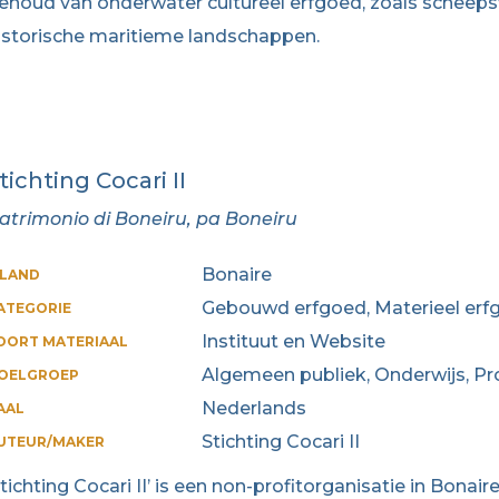
ehoud van onderwater cultureel erfgoed, zoals scheep
istorische maritieme landschappen.
tichting Cocari II
atrimonio di Boneiru, pa Boneiru
Bonaire
ILAND
Gebouwd erfgoed, Materieel erfg
ATEGORIE
Instituut en Website
OORT MATERIAAL
Algemeen publiek, Onderwijs, Pr
OELGROEP
Nederlands
AAL
Stichting Cocari II
UTEUR/MAKER
Stichting Cocari II’ is een non-profitorganisatie in Bonai