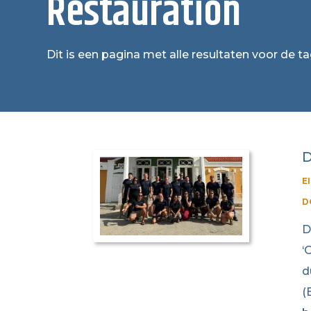
Restauration
Dit is een pagina met alle resultaten voor de t
D
E
D
D
‘
d
(