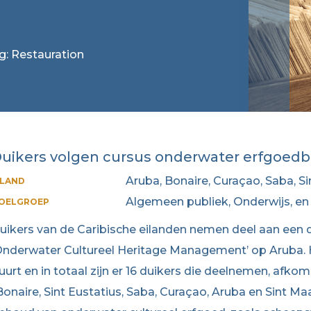
ag: Restauration
uikers volgen cursus onderwater erfgoed
Aruba, Bonaire, Curaçao, Saba, Si
ILAND
Algemeen publiek, Onderwijs, en
OELGROEP
uikers van de Caribische eilanden nemen deel aan een 
Onderwater Cultureel Heritage Management’ op Aruba. H
uurt en in totaal zijn er 16 duikers die deelnemen, afk
Bonaire, Sint Eustatius, Saba, Curaçao, Aruba en Sint Maa