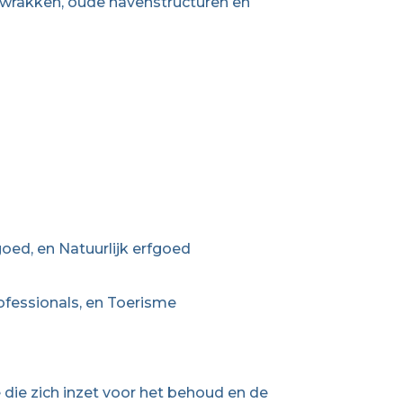
swrakken, oude havenstructuren en
oed, en Natuurlijk erfgoed
ofessionals, en Toerisme
re die zich inzet voor het behoud en de