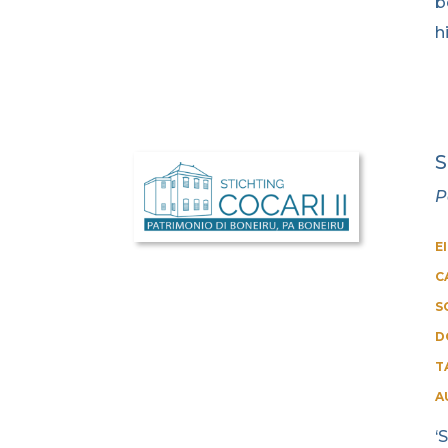
b
h
S
P
E
C
S
D
T
A
‘