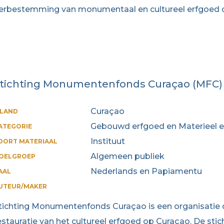
erbestemming van monumentaal en cultureel erfgoed o
tichting Monumentenfonds Curaçao (MFC)
Curaçao
ILAND
Gebouwd erfgoed en Materieel 
ATEGORIE
Instituut
OORT MATERIAAL
Algemeen publiek
OELGROEP
Nederlands en Papiamentu
AAL
UTEUR/MAKER
tichting Monumentenfonds Curaçao is een organisatie d
estauratie van het cultureel erfgoed op Curaçao. De stic