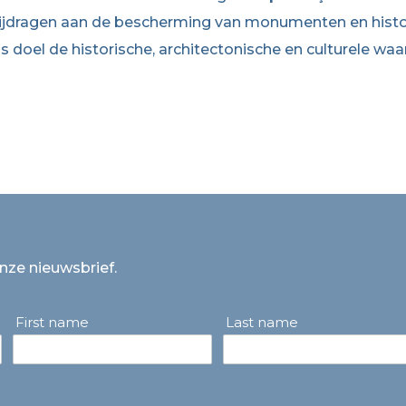
ijdragen aan de bescherming van monumenten en histo
ls doel de historische, architectonische en culturele w
onze nieuwsbrief.
First name
Last name