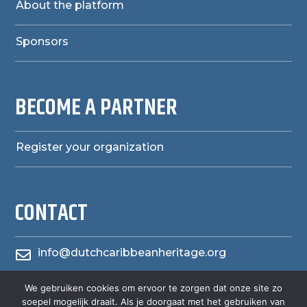
About the platform
Sponsors
BECOME A PARTNER
Register your organization
CONTACT
info@dutchcaribbeanheritage.org

herensiaerfgoedheritage
We gebruiken cookies om ervoor te zorgen dat onze site zo

soepel mogelijk draait. Als je doorgaat met het gebruiken van