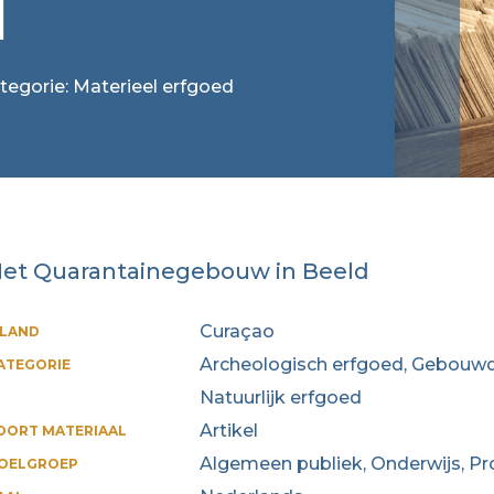
d
ategorie: Materieel erfgoed
et Quarantainegebouw in Beeld
Curaçao
ILAND
Archeologisch erfgoed, Gebouwd 
ATEGORIE
Natuurlijk erfgoed
Artikel
OORT MATERIAAL
Algemeen publiek, Onderwijs, Pr
OELGROEP