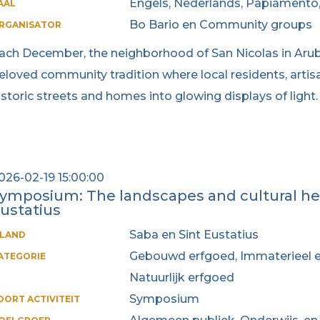
Engels, Nederlands, Papiamento
AAL
Bo Bario en Community groups
RGANISATOR
ach December, the neighborhood of San Nicolas in Aruba
eloved community tradition where local residents, artis
istoric streets and homes into glowing displays of light.
026-02-19 15:00:00
ymposium: The landscapes and cultural her
ustatius
Saba en Sint Eustatius
ILAND
Gebouwd erfgoed, Immaterieel er
ATEGORIE
Natuurlijk erfgoed
Symposium
OORT ACTIVITEIT