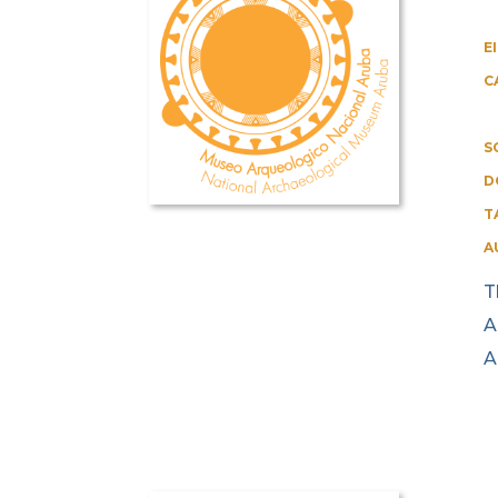
E
C
S
D
T
A
T
A
A