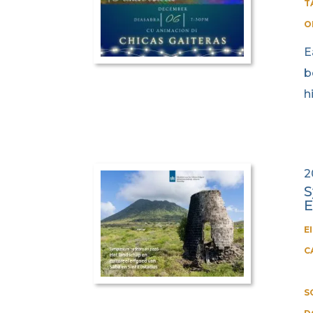
T
O
E
b
h
2
S
E
E
C
S