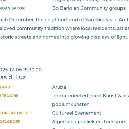
Bo Bario en Community groups
RGANISATOR
ach December, the neighborhood of San Nicolas in Aruba
eloved community tradition where local residents, artis
istoric streets and homes into glowing displays of light.
025-12-06 19:30:00
as di Luz
Aruba
ILAND
Immaterieel erfgoed, Kunst & nij
ATEGORIE
podiumkunsten
Cultureel Evenement
OORT ACTIVITEIT
Algemeen publiek en Toerisme
OELGROEP