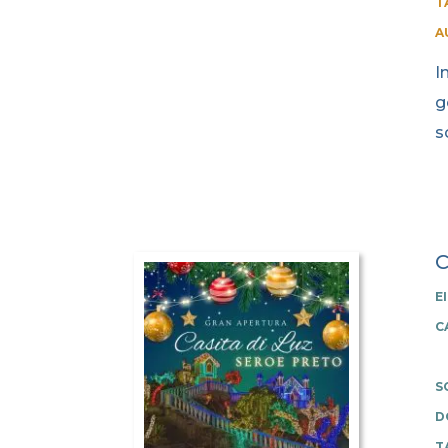
T
A
I
g
s
C
E
C
S
D
T