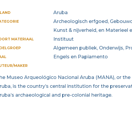
Aruba
ILAND
Archeologisch erfgoed, Gebouwd
ATEGORIE
Kunst & nijverheid, en Materieel 
Instituut
OORT MATERIAAL
Algemeen publiek, Onderwijs, Pr
OELGROEP
Engels en Papiamento
AAL
UTEUR/MAKER
he Museo Arqueológico Nacional Aruba (MANA), or the
ruba, is the country’s central institution for the preserv
ruba’s archaeological and pre-colonial heritage.