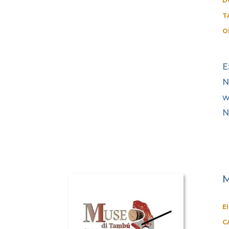
D
T
O
E
N
w
N
M
E
C