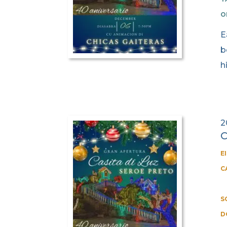
O
E
b
h
2
C
E
C
S
D