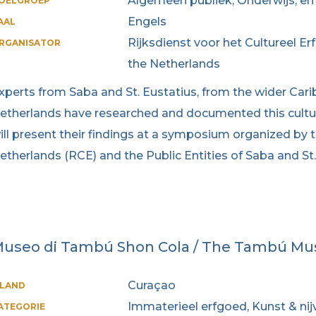
Algemeen publiek, Onderwijs, en
OELGROEP
Engels
AAL
Rijksdienst voor het Cultureel Er
RGANISATOR
the Netherlands
xperts from Saba and St. Eustatius, from the wider Car
etherlands have researched and documented this cultura
ill present their findings at a symposium organized by 
etherlands (RCE) and the Public Entities of Saba and St.
useo di Tambú Shon Cola / The Tambú M
Curaçao
ILAND
Immaterieel erfgoed, Kunst & nij
ATEGORIE