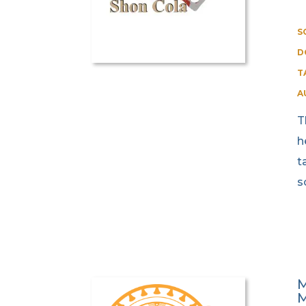
S
D
T
A
T
h
t
s
M