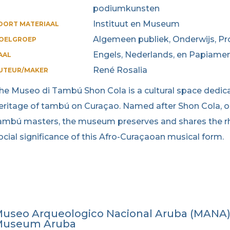
podiumkunsten
Instituut en Museum
OORT MATERIAAL
Algemeen publiek, Onderwijs, Pr
OELGROEP
Engels, Nederlands, en Papiame
AAL
René Rosalia
UTEUR/MAKER
he Museo di Tambú Shon Cola is a cultural space dedicate
eritage of tambú on Curaçao. Named after Shon Cola, o
ambú masters, the museum preserves and shares the rh
ocial significance of this Afro-Curaçaoan musical form.
useo Arqueologico Nacional Aruba (MANA) 
Museum Aruba