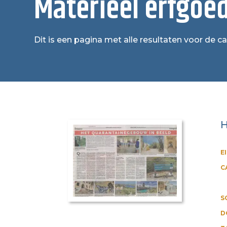
Materieel erfgoe
Dit is een pagina met alle resultaten voor de c
H
E
C
S
D