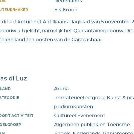
Nederlands
AAL
Els Kroon
UTEUR/MAKER
n dit artikel uit het Antilliaans Dagblad van 5 november 
ebouw uitgelicht, namelijk het Quarantainegebouw. Dit
chiereiland ten oosten van de Caracasbaai.
as di Luz
Aruba
ILAND
Immaterieel erfgoed, Kunst & nij
ATEGORIE
podiumkunsten
Cultureel Evenement
OORT ACTIVITEIT
Algemeen publiek en Toerisme
OELGROEP
Engels, Nederlands, Papiamento
AAL