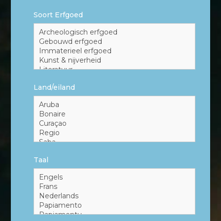
Soort Erfgoed
Land/eiland
Taal