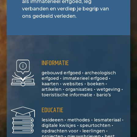
als immaterieel erfgoed, leg
verbanden en verdiep je begrip van
ons gedeeld verleden.
INFORMATIE
gebouwd erfgoed • archeologisch
erfgoed • immaterieel erfgoed •
kaarten • websites • boeken •
artikelen • organisaties • wetgeving •
toeristische informatie • bario’s
EDUCATIE
lesideeen • methodes • lesmateriaal •
digitale kwisjes • speurtochten •
opdrachten voor • leerlingen •
projecten • nieuwsbrieven • best