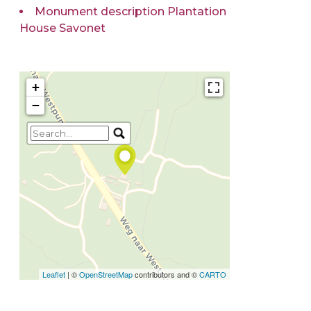
Monument description Plantation
House Savonet
+
−
Travelers' Map is loading...
If you see this after your
page is loaded completely,
leafletJS files are missing.
Leaflet
| ©
OpenStreetMap
contributors and ©
CARTO