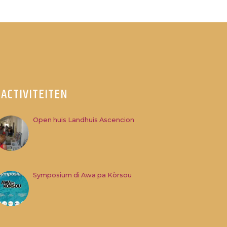
ACTIVITEITEN
Open huis Landhuis Ascencion
Symposium di Awa pa Kòrsou