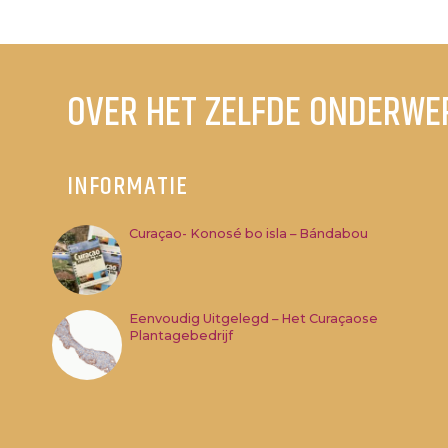
OVER HET ZELFDE ONDERWE
INFORMATIE
Curaçao- Konosé bo isla – Bándabou
Eenvoudig Uitgelegd – Het Curaçaose
Plantagebedrijf