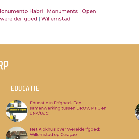
onumento Habri
|
Monuments
|
Open
|
werelderfgoed
|
Willemstad
RP
EDUCATIE
Educatie in Erfgoed- Een
samenwerking tussen DROV, MFC en
UNA/UoC
Het Klokhuis over Werelderfgoed:
Willemstad op Curaçao