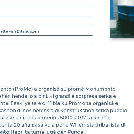
ette van Ditzhuijzen
ento (ProMo) a organisá su promé Monumento
en hende lo a bini. Ki grandi e sorpresa serka e
te. Esaki ya ta e di 11 bia ku ProMo ta organisá e
ashon di nos herensia di konstrukshon serka pueblo
 a krese bira mas o ménos 5000. 2017 ta un aña
 ta 20 aña pasá ku a pone Willemstad riba lista di
nto Habrí ta tuma lugá den Punda.