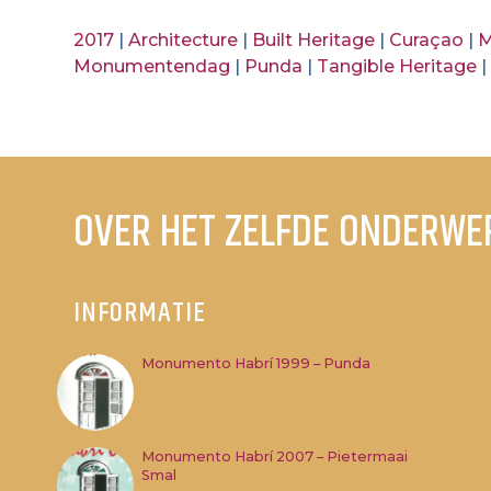
2017
|
Architecture
|
Built Heritage
|
Curaçao
|
M
Monumentendag
|
Punda
|
Tangible Heritage
OVER HET ZELFDE ONDERWE
INFORMATIE
Monumento Habrí 1999 – Punda
Monumento Habrí 2007 – Pietermaai
Smal