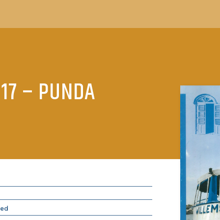
17 – PUNDA
oed