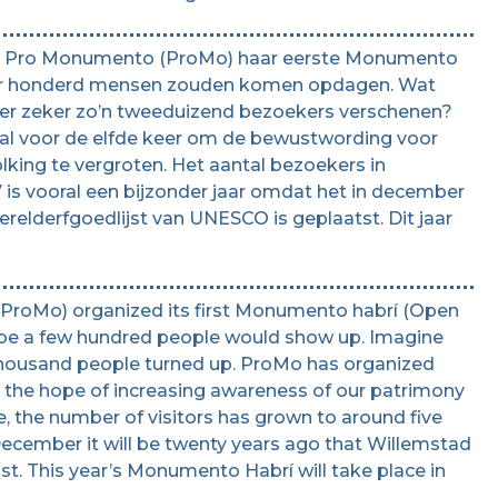
on Pro Monumento (ProMo) haar eerste Monumento
 paar honderd mensen zouden komen opdagen. Wat
n er zeker zo’n tweeduizend bezoekers verschenen?
l voor de elfde keer om de bewustwording voor
king te vergroten. Het aantal bezoekers in
7 is vooral een bijzonder jaar omdat het in december
erelderfgoedlijst van UNESCO is geplaatst. Dit jaar
roMo) organized its first Monumento habrí (Open
e a few hundred people would show up. Imagine
 thousand people turned up. ProMo has organized
 the hope of increasing awareness of our patrimony
, the number of visitors has grown to around five
December it will be twenty years ago that Willemstad
t. This year’s Monumento Habrí will take place in