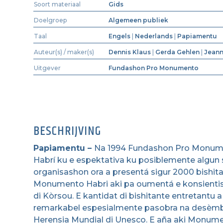
Soort materiaal
Gids
Doelgroep
Algemeen publiek
Taal
Engels
|
Nederlands
|
Papiamentu
Auteur(s) / maker(s)
Dennis Klaus
|
Gerda Gehlen
|
Jeann
Uitgever
Fundashon Pro Monumento
BESCHRIJVING
Papiamentu –
Na 1994 Fundashon Pro Monum
Habrí ku e espektativa ku posiblemente algun sh
organisashon ora a presentá sigur 2000 bishitan
Monumento Habri aki pa oumentá e konsientis
di Kòrsou. E kantidat di bishitante entretantu
remarkabel espesialmente pasobra na desèmber
Herensia Mundial di Unesco. E aña aki Monume