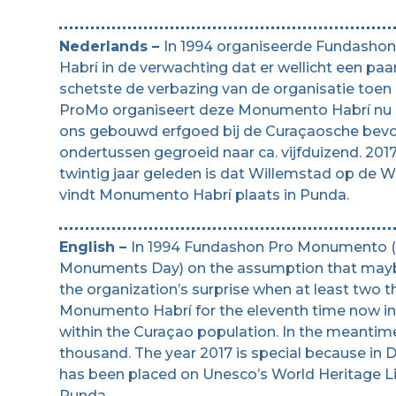
Nederlands –
In 1994 organiseerde Fundash
Habrí in de verwachting dat er wellicht een
schetste de verbazing van de organisatie toe
ProMo organiseert deze Monumento Habrí nu a
ons gebouwd erfgoed bij de Curaçaosche bevol
ondertussen gegroeid naar ca. vijfduizend. 201
twintig jaar geleden is dat Willemstad op de W
vindt Monumento Habrí plaats in Punda.
English –
In 1994 Fundashon Pro Monumento (P
Monuments Day) on the assumption that mayb
the organization’s surprise when at least two
Monumento Habrí for the eleventh time now in
within the Curaçao population. In the meantime
thousand. The year 2017 is special because in 
has been placed on Unesco’s World Heritage Lis
Punda.