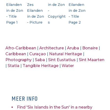
Eilanden
Zes
in de Zon
Eilanden
in de Zon
Eilanden
-
in de Zon
- Title
in de Zon
Copyright
- Title
Page 1
- Picture
s
Page 2
Afro-Caribbean
|
Architecture
|
Aruba
|
Bonaire
|
Caribbean
|
Curaçao
|
Natural Heritage
|
Photography
|
Saba
|
Sint Eustatius
|
Sint Maarten
|
Statia
|
Tangible Heritage
|
Water
MEER INFO
Find 'Six Islands in the Sun' in a nearby