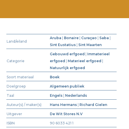
Aruba
|
Bonaire
|
Curaçao
|
Saba
|
Land/eiland
Sint Eustatius
|
Sint Maarten
Gebouwd erfgoed
|
Immaterieel
Categorie
erfgoed
|
Materieel erfgoed
|
Natuurlijk erfgoed
Soort materiaal
Boek
Doelgroep
Algemeen publiek
Taal
Engels
|
Nederlands
Auteur(s) / maker(s)
Hans Hermans
|
Richard Gielen
Uitgever
De Wit Stores N.V
ISBN
90 6033 421 1