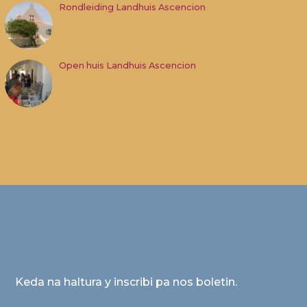
Rondleiding Landhuis Ascencion
Open huis Landhuis Ascencion
Keda na haltura y inscribi pa nos boletin.