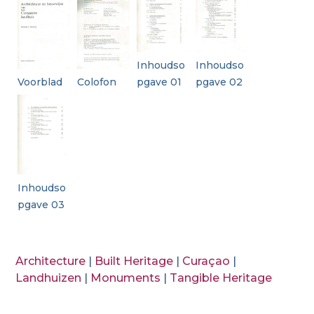
Inhoudso
Inhoudso
Voorblad
Colofon
pgave 01
pgave 02
Inhoudso
pgave 03
Architecture
|
Built Heritage
|
Curaçao
|
Landhuizen
|
Monuments
|
Tangible Heritage