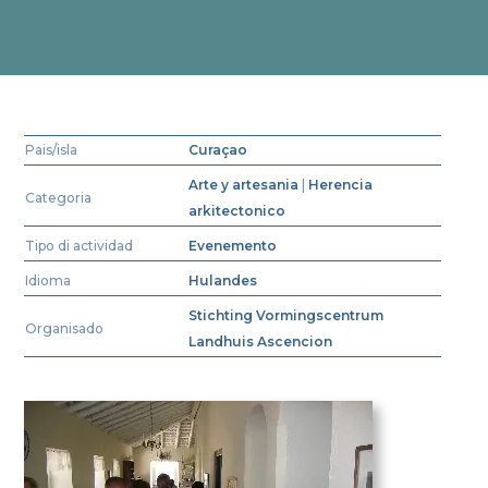
Pais/isla
Curaçao
Arte y artesania
|
Herencia
Categoria
arkitectonico
Tipo di actividad
Evenemento
Idioma
Hulandes
Stichting Vormingscentrum
Organisado
Landhuis Ascencion