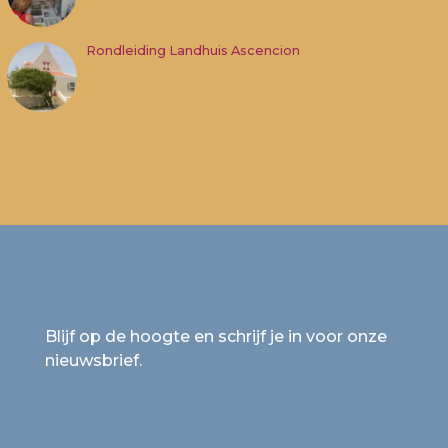
Rondleiding Landhuis Ascencion
Blijf op de hoogte en schrijf je in voor onze
nieuwsbrief.