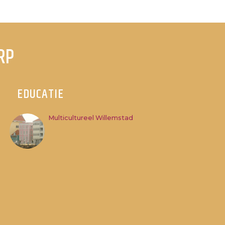
RP
EDUCATIE
Multicultureel Willemstad