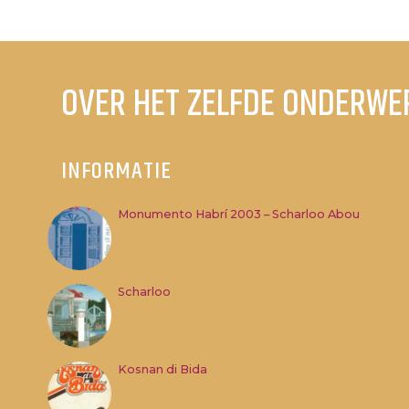
OVER HET ZELFDE ONDERWE
INFORMATIE
Monumento Habrí 2003 – Scharloo Abou
Scharloo
Kosnan di Bida