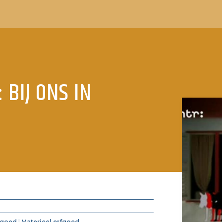
 BIJ ONS IN
fgoed
|
Materieel erfgoed