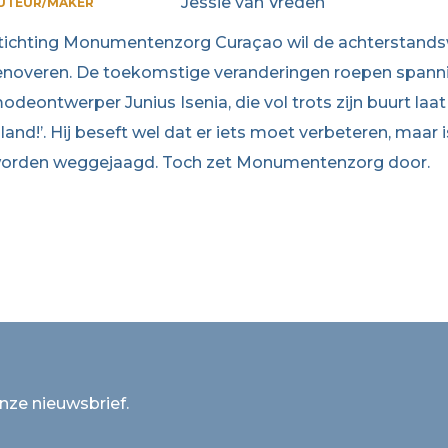
Jessie van Vreden
UTEUR/MAKER
tichting Monumentenzorg Curaçao wil de achterstandsw
enoveren. De toekomstige veranderingen roepen spanni
odeontwerper Junius Isenia, die vol trots zijn buurt laat 
iland!’. Hij beseft wel dat er iets moet verbeteren, maa
orden weggejaagd. Toch zet Monumentenzorg door.
onze nieuwsbrief.