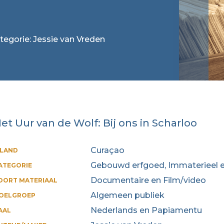
ategorie: Jessie van Vreden
et Uur van de Wolf: Bij ons in Scharloo
Curaçao
ILAND
Gebouwd erfgoed, Immaterieel e
ATEGORIE
Documentaire en Film/video
OORT MATERIAAL
Algemeen publiek
OELGROEP
Nederlands en Papiamentu
AAL