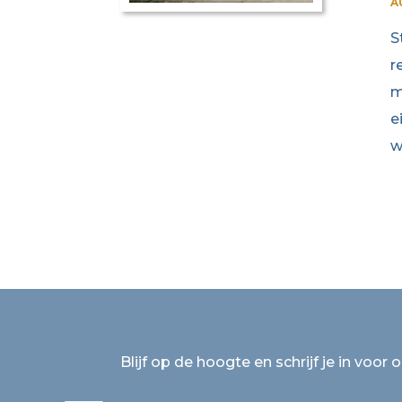
A
S
r
m
e
w
Blijf op de hoogte en schrijf je in voor 