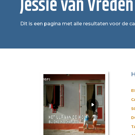
Jessie van Vreden
Dit is een pagina met alle resultaten voor de c
H
E
C
S
D
T