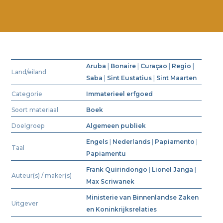
Aruba
|
Bonaire
|
Curaçao
|
Regio
|
Land/eiland
Saba
|
Sint Eustatius
|
Sint Maarten
Categorie
Immaterieel erfgoed
Soort materiaal
Boek
Doelgroep
Algemeen publiek
Engels
|
Nederlands
|
Papiamento
|
Taal
Papiamentu
Frank Quirindongo
|
Lionel Janga
|
Auteur(s) / maker(s)
Max Scriwanek
Ministerie van Binnenlandse Zaken
Uitgever
en Koninkrijksrelaties