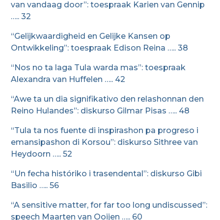
van vandaag door”: toespraak Karien van Gennip
….. 32
“Gelijkwaardigheid en Gelijke Kansen op
Ontwikkeling”: toespraak Edison Reina ….. 38
“Nos no ta laga Tula warda mas”: toespraak
Alexandra van Huffelen ….. 42
“Awe ta un dia signifikativo den relashonnan den
Reino Hulandes”: diskurso Gilmar Pisas ….. 48
“Tula ta nos fuente di inspirashon pa progreso i
emansipashon di Korsou”: diskurso Sithree van
Heydoorn ….. 52
“Un fecha históriko i trasendental”: diskurso Gibi
Basilio ….. 56
“A sensitive matter, for far too long undiscussed”:
speech Maarten van Ooijen ….. 60