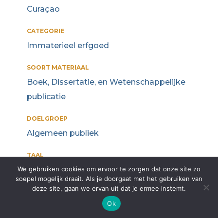
Curaçao
CATEGORIE
Immaterieel erfgoed
SOORT MATERIAAL
Boek, Dissertatie, en Wetenschappelijke
publicatie
DOELGROEP
Algemeen publiek
TAAL
We gebruiken cookies om ervoor te zorgen dat onze site zo
Nederlands
soepel mogelijk draait. Als je doorgaat met het gebruiken van
deze site, gaan we ervan uit dat je ermee instemt.
AUTEUR/MAKER
Ok
Han Jordaan