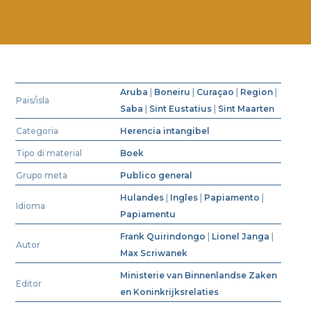
Aruba
|
Boneiru
|
Curaçao
|
Region
|
Pais/isla
Saba
|
Sint Eustatius
|
Sint Maarten
Categoria
Herencia intangibel
Tipo di material
Boek
Grupo meta
Publico general
Hulandes
|
Ingles
|
Papiamento
|
Idioma
Papiamentu
Frank Quirindongo
|
Lionel Janga
|
Autor
Max Scriwanek
Ministerie van Binnenlandse Zaken
Editor
en Koninkrijksrelaties