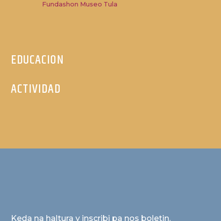
Fundashon Museo Tula
EDUCACION
ACTIVIDAD
Keda na haltura y inscribi pa nos boletin.