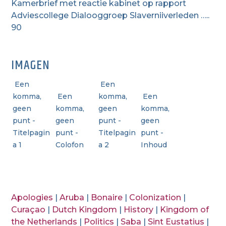
Kamerbrief met reactie kabinet op rapport
Adviescollege Dialooggroep Slaverniiverleden …..
90
IMAGEN
Een
Een
komma,
Een
komma,
Een
geen
komma,
geen
komma,
punt -
geen
punt -
geen
Titelpagin
punt -
Titelpagin
punt -
a 1
Colofon
a 2
Inhoud
Apologies
|
Aruba
|
Bonaire
|
Colonization
|
Curaçao
|
Dutch Kingdom
|
History
|
Kingdom of
the Netherlands
|
Politics
|
Saba
|
Sint Eustatius
|