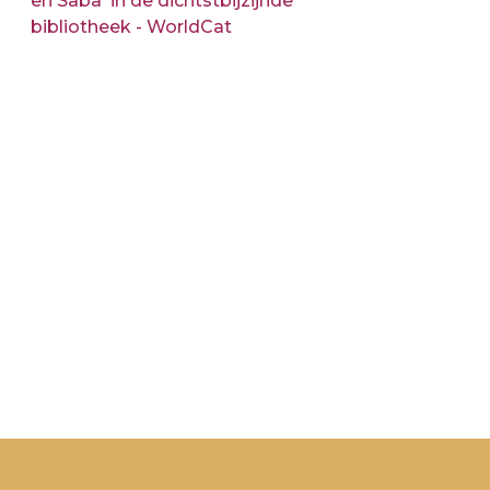
en Saba' in de dichtstbijzijnde
bibliotheek - WorldCat