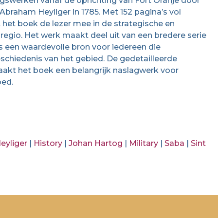
gswerken vanaf de oprichting van Fort Oranje door
 Abraham Heyliger in 1785. Met 152 pagina’s vol
mt het boek de lezer mee in de strategische en
e regio. Het werk maakt deel uit van een bredere serie
is een waardevolle bron voor iedereen die
geschiedenis van het gebied. De gedetailleerde
aakt het boek een belangrijk naslagwerk voor
oed.
eyliger
|
History
|
Johan Hartog
|
Military
|
Saba
|
Sint