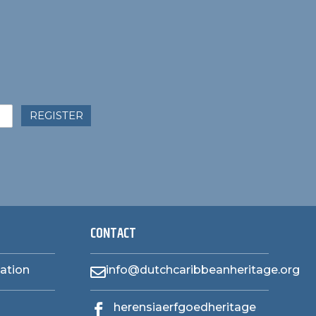
REGISTER
CONTACT
zation
info@dutchcaribbeanheritage.org

herensiaerfgoedheritage
