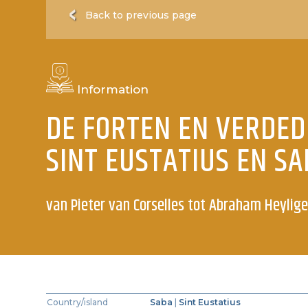
Back to previous page
Information
DE FORTEN EN VERDE
SINT EUSTATIUS EN S
van Pieter van Corselles tot Abraham Heylig
Country/island
Saba
|
Sint Eustatius