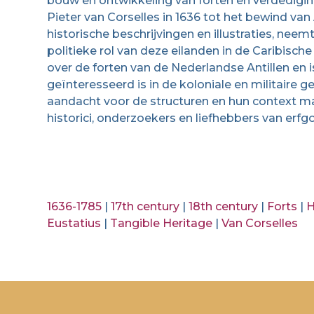
bouw en ontwikkeling van forten en verdedigin
Pieter van Corselles in 1636 tot het bewind van
historische beschrijvingen en illustraties, nee
politieke rol van deze eilanden in de Caribisch
over de forten van de Nederlandse Antillen en 
geïnteresseerd is in de koloniale en militaire 
aandacht voor de structuren en hun context m
historici, onderzoekers en liefhebbers van erfg
1636-1785
|
17th century
|
18th century
|
Forts
|
H
Eustatius
|
Tangible Heritage
|
Van Corselles