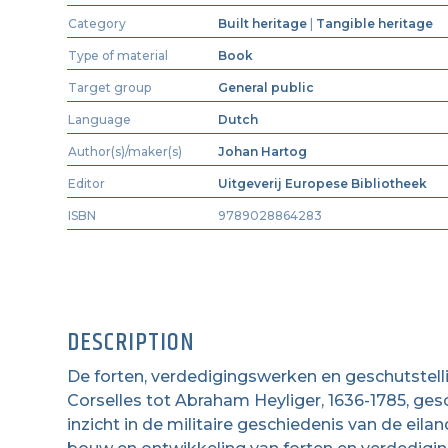
Category
Built heritage
|
Tangible heritage
Type of material
Book
Target group
General public
Language
Dutch
Author(s)/maker(s)
Johan Hartog
Editor
Uitgeverij Europese Bibliotheek
ISBN
9789028864283
DESCRIPTION
De forten, verdedigingswerken en geschutstelli
Corselles tot Abraham Heyliger, 1636-1785, ges
inzicht in de militaire geschiedenis van de eil