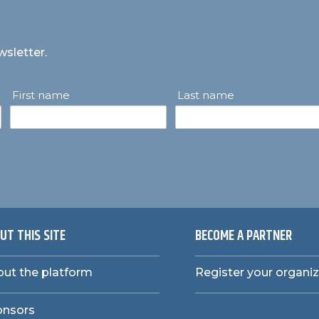
wsletter.
First name
Last name
UT THIS SITE
BECOME A PARTNER
ut the platform
Register your organi
onsors