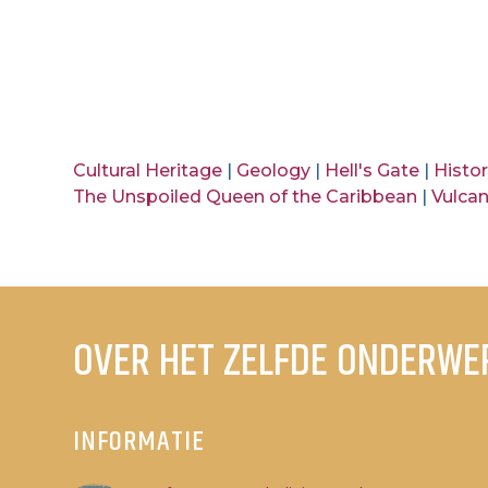
Cultural Heritage
|
Geology
|
Hell's Gate
|
Histo
The Unspoiled Queen of the Caribbean
|
Vulca
OVER HET ZELFDE ONDERWE
INFORMATIE