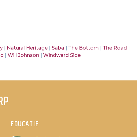
ry
|
Natural Heritage
|
Saba
|
The Bottom
|
The Road
|
no
|
Will Johnson
|
Windward Side
RP
EDUCATIE