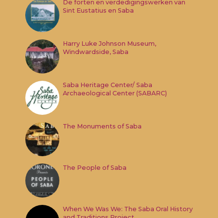
De forten en verdedigingswerken van
Sint Eustatius en Saba
Harry Luke Johnson Museum,
Windwardside, Saba
Saba Heritage Center/ Saba
Archaeological Center (SABARC)
The Monuments of Saba
The People of Saba
When We Was We: The Saba Oral History
and Traditions Project