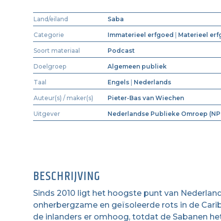
Land/eiland
Saba
Categorie
Immaterieel erfgoed
|
Materieel er
Soort materiaal
Podcast
Doelgroep
Algemeen publiek
Taal
Engels
|
Nederlands
Auteur(s) / maker(s)
Pieter-Bas van Wiechen
Uitgever
Nederlandse Publieke Omroep (N
BESCHRIJVING
Sinds 2010 ligt het hoogste punt van Nederlan
onherbergzame en geïsoleerde rots in de Cari
de inlanders er omhoog, totdat de Sabanen he