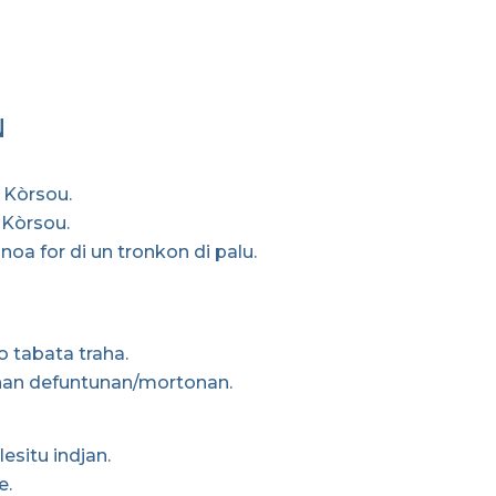
N
 Kòrsou.
 Kòrsou.
noa for di un tronkon di palu.
o tabata traha.
 nan defuntunan/mortonan.
esitu indjan.
e.