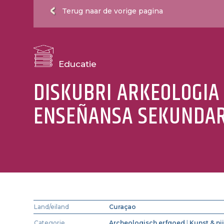
Terug naar de vorige pagina
Educatie
DISKUBRI ARKEOLOGIA
ENSEÑANSA SEKUNDAR
Land/eiland
Curaçao
Categorie
Archeologisch erfgoed
|
Kunst & ni