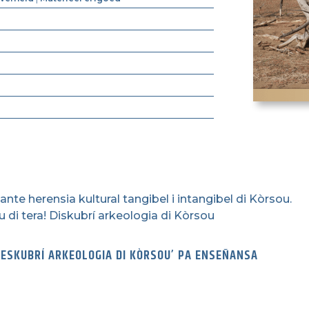
nte herensia kultural tangibel i intangibel di Kòrsou.
 di tera! Diskubrí arkeologia di Kòrsou
! DESKUBRÍ ARKEOLOGIA DI KÒRSOU’ PA ENSEÑANSA