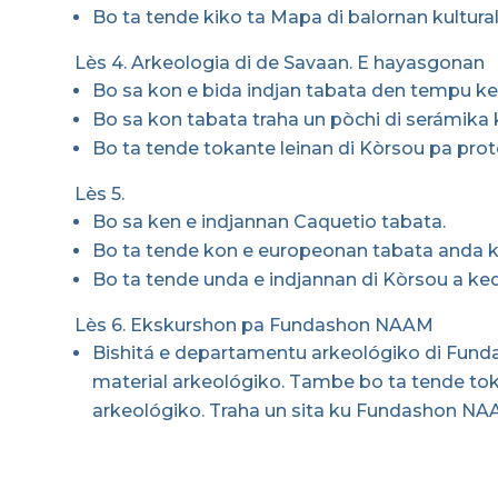
Bo ta tende kiko ta Mapa di balornan kultural
Lès 4. Arkeologia di de Savaan. E hayasgonan
Bo sa kon e bida indjan tabata den tempu ke
Bo sa kon tabata traha un pòchi di serámika k
Bo ta tende tokante leinan di Kòrsou pa prote
Lès 5.
Bo sa ken e indjannan Caquetio tabata.
Bo ta tende kon e europeonan tabata anda k
Bo ta tende unda e indjannan di Kòrsou a ke
Lès 6. Ekskurshon pa Fundashon NAAM
Bishitá e departamentu arkeológiko di Fund
material arkeológiko. Tambe bo ta tende tok
arkeológiko. Traha un sita ku Fundashon 