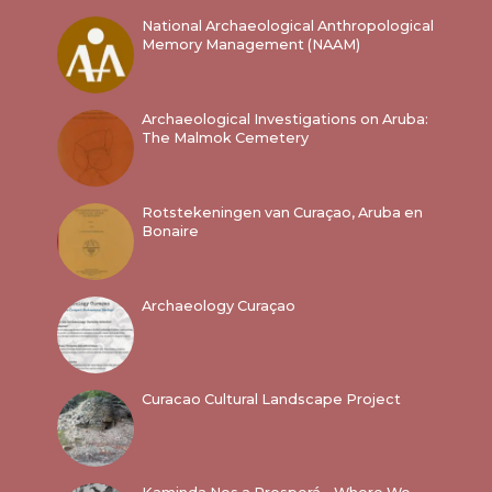
National Archaeological Anthropological
Memory Management (NAAM)
Archaeological Investigations on Aruba:
The Malmok Cemetery
Rotstekeningen van Curaçao, Aruba en
Bonaire
Archaeology Curaçao
Curacao Cultural Landscape Project