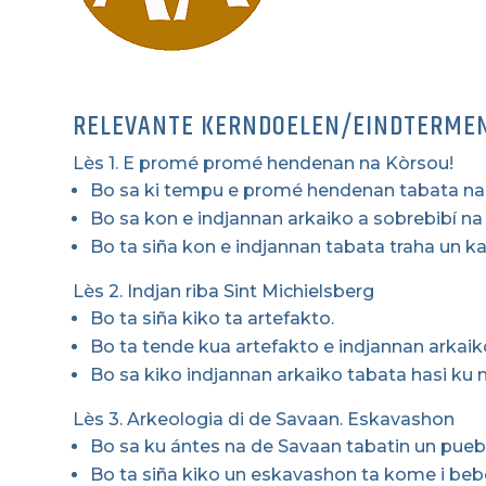
RELEVANTE KERNDOELEN/EINDTERME
Lès 1. E promé promé hendenan na Kòrsou!
Bo sa ki tempu e promé hendenan tabata na
Bo sa kon e indjannan arkaiko a sobrebibí na
Bo ta siña kon e indjannan tabata traha un ka
Lès 2. Indjan riba Sint Michielsberg
Bo ta siña kiko ta artefakto.
Bo ta tende kua artefakto e indjannan arkaik
Bo sa kiko indjannan arkaiko tabata hasi ku
Lès 3. Arkeologia di de Savaan. Eskavashon
Bo sa ku ántes na de Savaan tabatin un puebl
Bo ta siña kiko un eskavashon ta kome i beb