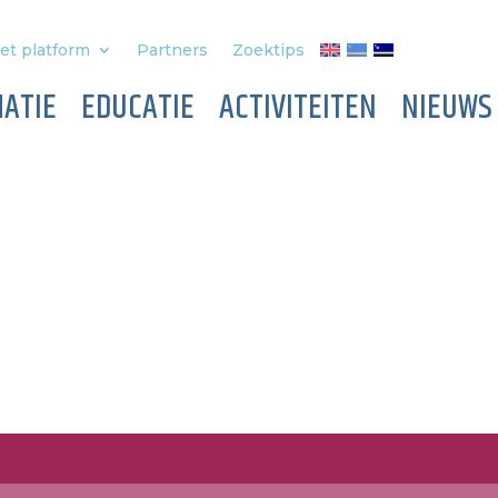
et platform
Partners
Zoektips
ATIE
EDUCATIE
ACTIVITEITEN
NIEUWS