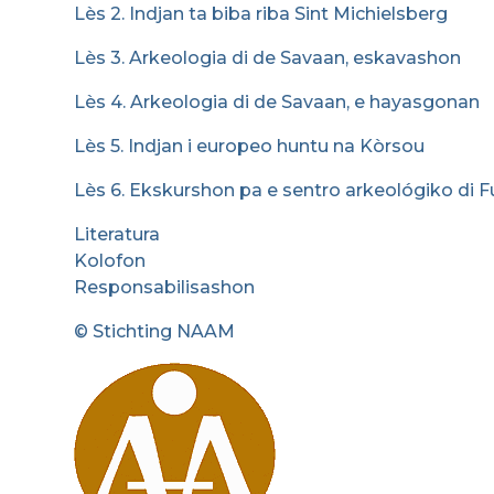
Lès 2. Indjan ta biba riba Sint Michielsberg
Lès 3. Arkeologia di de Savaan, eskavashon
Lès 4. Arkeologia di de Savaan, e hayasgonan
Lès 5. Indjan i europeo huntu na Kòrsou
Lès 6. Ekskurshon pa e sentro arkeológiko d
Literatura
Kolofon
Responsabilisashon
© Stichting NAAM