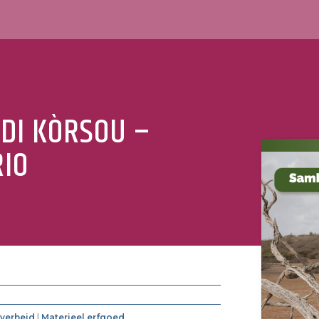
 DI KÒRSOU –
IO
jverheid
|
Materieel erfgoed