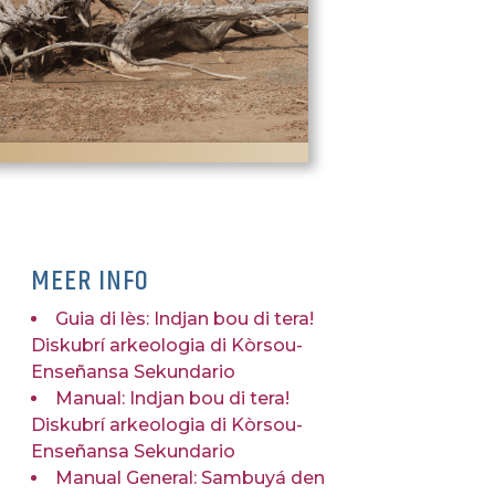
MEER INFO
Guia di lès: Indjan bou di tera!
Diskubrí arkeologia di Kòrsou-
Enseñansa Sekundario
Manual: Indjan bou di tera!
Diskubrí arkeologia di Kòrsou-
Enseñansa Sekundario
Manual General: Sambuyá den