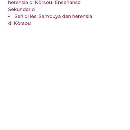
herensia di Kòrsou- Enseñansa
Sekundario
Seri di lès: Sambuyá den herensia
di Kòrsou