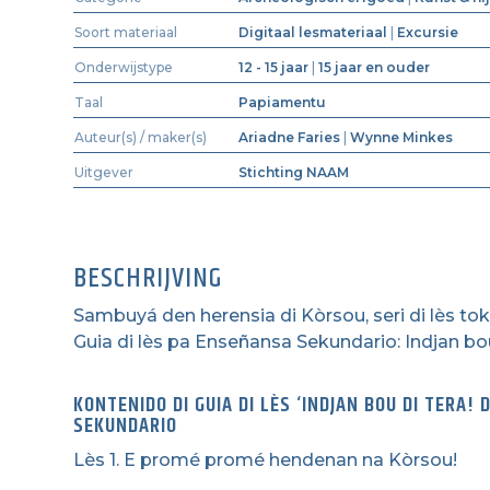
Soort materiaal
Digitaal lesmateriaal
|
Excursie
Onderwijstype
12 - 15 jaar
|
15 jaar en ouder
Taal
Papiamentu
Auteur(s) / maker(s)
Ariadne Faries
|
Wynne Minkes
Uitgever
Stichting NAAM
BESCHRIJVING
Sambuyá den herensia di Kòrsou, seri di lès toka
Guia di lès pa Enseñansa Sekundario: Indjan bou
KONTENIDO DI GUIA DI LÈS ‘INDJAN BOU DI TERA
SEKUNDARIO
Lès 1. E promé promé hendenan na Kòrsou!