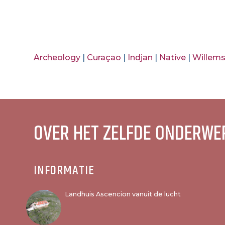
Archeology
|
Curaçao
|
Indjan
|
Native
|
Willem
OVER HET ZELFDE ONDERWE
INFORMATIE
Landhuis Ascencion vanuit de lucht