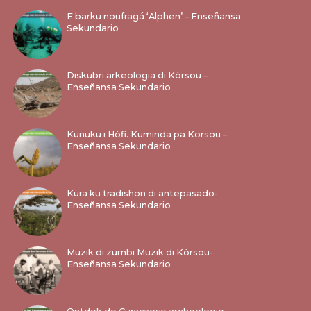
E barku noufragá ‘Alphen’ – Enseñansa
Sekundario
Diskubri arkeologia di Kòrsou –
Enseñansa Sekundario
Kunuku i Hòfi. Kuminda pa Korsou –
Enseñansa Sekundario
Kura ku tradishon di antepasado-
Enseñansa Sekundario
Muzik di zumbi Muzik di Kòrsou-
Enseñansa Sekundario