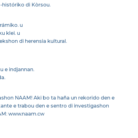
-históriko di Kòrsou.
rámiko. u
u klei. u
kshon di herensia kultural.
u e indjannan.
da.
ashon NAAM! Aki bo ta haña un rekorido den e
ante e trabou den e sentro di investigashon
NAAM: www.naam.cw