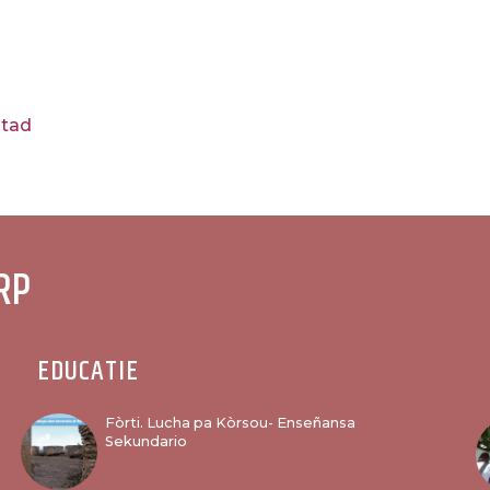
stad
RP
EDUCATIE
Fòrti. Lucha pa Kòrsou- Enseñansa
Sekundario