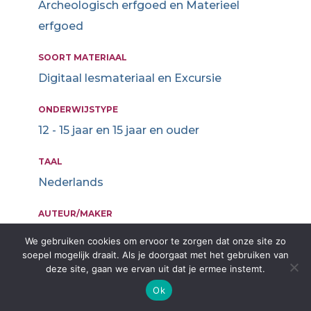
Archeologisch erfgoed en Materieel
erfgoed
SOORT MATERIAAL
Digitaal lesmateriaal en Excursie
ONDERWIJSTYPE
12 - 15 jaar en 15 jaar en ouder
TAAL
Nederlands
AUTEUR/MAKER
Ariadne Faries en Wynne Minkes
We gebruiken cookies om ervoor te zorgen dat onze site zo
soepel mogelijk draait. Als je doorgaat met het gebruiken van
deze site, gaan we ervan uit dat je ermee instemt.
Duik in het Curaçaose erfgoed.
Ok
Lessenserie over materieel en immaterieel