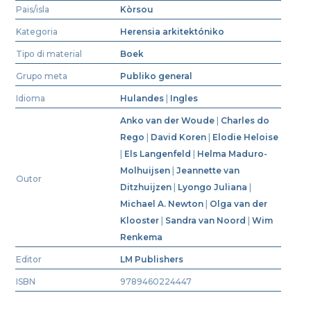
Pais/isla
Kòrsou
Kategoria
Herensia arkitektóniko
Tipo di material
Boek
Grupo meta
Publiko general
Idioma
Hulandes
|
Ingles
Anko van der Woude
|
Charles do
Rego
|
David Koren
|
Elodie Heloise
|
Els Langenfeld
|
Helma Maduro-
Molhuijsen
|
Jeannette van
Outor
Ditzhuijzen
|
Lyongo Juliana
|
Michael A. Newton
|
Olga van der
Klooster
|
Sandra van Noord
|
Wim
Renkema
Editor
LM Publishers
ISBN
9789460224447