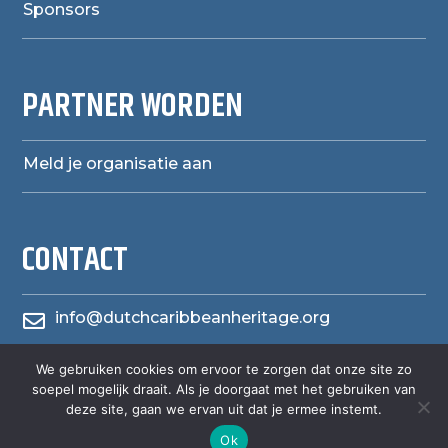
Sponsors
PARTNER WORDEN
Meld je organisatie aan
CONTACT
info@dutchcaribbeanheritage.org

We gebruiken cookies om ervoor te zorgen dat onze site zo
herensiaerfgoedheritage

soepel mogelijk draait. Als je doorgaat met het gebruiken van
deze site, gaan we ervan uit dat je ermee instemt.
Ok