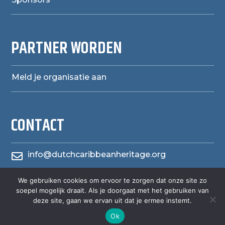
PARTNER WORDEN
Meld je organisatie aan
CONTACT
info@dutchcaribbeanheritage.org

herensiaerfgoedheritage
We gebruiken cookies om ervoor te zorgen dat onze site zo

soepel mogelijk draait. Als je doorgaat met het gebruiken van
deze site, gaan we ervan uit dat je ermee instemt.
Ok