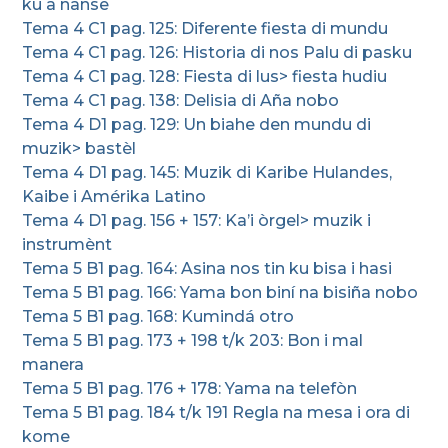
ku a nanse
Tema 4 C1 pag. 125: Diferente fiesta di mundu
Tema 4 C1 pag. 126: Historia di nos Palu di pasku
Tema 4 C1 pag. 128: Fiesta di lus> fiesta hudiu
Tema 4 C1 pag. 138: Delisia di Aña nobo
Tema 4 D1 pag. 129: Un biahe den mundu di
muzik> bastèl
Tema 4 D1 pag. 145: Muzik di Karibe Hulandes,
Kaibe i Amérika Latino
Tema 4 D1 pag. 156 + 157: Ka’i òrgel> muzik i
instrumènt
Tema 5 B1 pag. 164: Asina nos tin ku bisa i hasi
Tema 5 B1 pag. 166: Yama bon biní na bisiña nobo
Tema 5 B1 pag. 168: Kumindá otro
Tema 5 B1 pag. 173 + 198 t/k 203: Bon i mal
manera
Tema 5 B1 pag. 176 + 178: Yama na telefòn
Tema 5 B1 pag. 184 t/k 191 Regla na mesa i ora di
kome