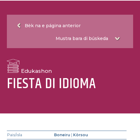
Bèk na e página anterior
Edukashon
FIESTA DI IDIOMA
Pais/isla
Boneiru
|
Kòrsou