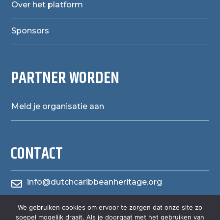
Over het platform
Sponsors
PARTNER WORDEN
Meld je organisatie aan
CONTACT
info@dutchcaribbeanheritage.org

We gebruiken cookies om ervoor te zorgen dat onze site zo
herensiaerfgoedheritage

soepel mogelijk draait. Als je doorgaat met het gebruiken van