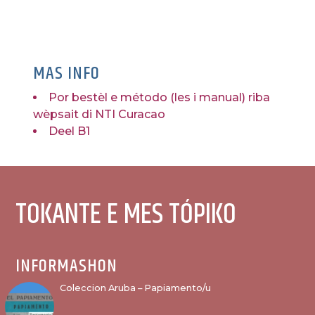
MAS INFO
Por bestèl e método (les i manual) riba
wèpsait di NTI Curacao
Deel B1
TOKANTE E MES TÓPIKO
INFORMASHON
Coleccion Aruba – Papiamento/u