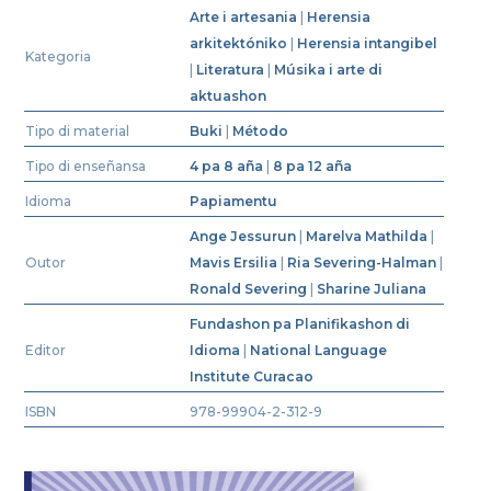
Arte i artesania
|
Herensia
arkitektóniko
|
Herensia intangibel
Kategoria
|
Literatura
|
Músika i arte di
aktuashon
Tipo di material
Buki
|
Método
Tipo di enseñansa
4 pa 8 aña
|
8 pa 12 aña
Idioma
Papiamentu
Ange Jessurun
|
Marelva Mathilda
|
Outor
Mavis Ersilia
|
Ria Severing-Halman
|
Ronald Severing
|
Sharine Juliana
Fundashon pa Planifikashon di
Editor
Idioma
|
National Language
Institute Curacao
ISBN
978-99904-2-312-9