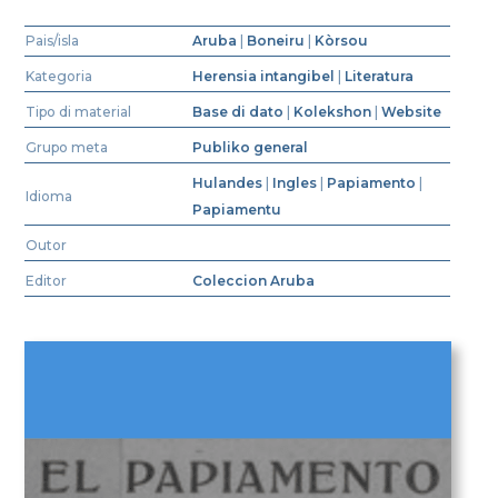
Pais/isla
Aruba
|
Boneiru
|
Kòrsou
Kategoria
Herensia intangibel
|
Literatura
Tipo di material
Base di dato
|
Kolekshon
|
Website
Grupo meta
Publiko general
Hulandes
|
Ingles
|
Papiamento
|
Idioma
Papiamentu
Outor
Editor
Coleccion Aruba