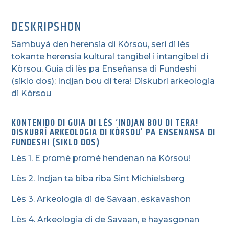
DESKRIPSHON
Sambuyá den herensia di Kòrsou, seri di lès
tokante herensia kultural tangibel i intangibel di
Kòrsou. Guia di lès pa Enseñansa di Fundeshi
(siklo dos): Indjan bou di tera! Diskubrí arkeologia
di Kòrsou
KONTENIDO DI GUIA DI LÈS ‘INDJAN BOU DI TERA!
DISKUBRÍ ARKEOLOGIA DI KÒRSOU’ PA ENSEÑANSA DI
FUNDESHI (SIKLO DOS)
Lès 1. E promé promé hendenan na Kòrsou!
Lès 2. Indjan ta biba riba Sint Michielsberg
Lès 3. Arkeologia di de Savaan, eskavashon
Lès 4. Arkeologia di de Savaan, e hayasgonan