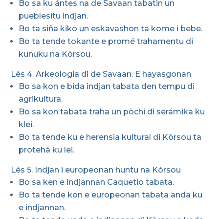
Bo sa ku ántes na de Savaan tabatin un
pueblesitu indjan.
Bo ta siña kiko un eskavashon ta kome i bebe.
Bo ta tende tokante e promé trahamentu di
kunuku na Kòrsou.
Lès 4. Arkeologia di de Savaan. E hayasgonan
Bo sa kon e bida indjan tabata den tempu di
agrikultura.
Bo sa kon tabata traha un pòchi di serámika ku
klei.
Bo ta tende ku e herensia kultural di Kòrsou ta
protehá ku lei.
Lès 5. Indjan i europeonan huntu na Kòrsou
Bo sa ken e indjannan Caquetio tabata.
Bo ta tende kon e europeonan tabata anda ku
e indjannan.