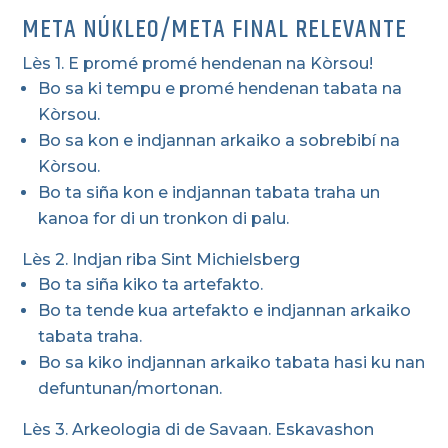
META NÚKLEO/META FINAL RELEVANTE
Lès 1. E promé promé hendenan na Kòrsou!
Bo sa ki tempu e promé hendenan tabata na
Kòrsou.
Bo sa kon e indjannan arkaiko a sobrebibí na
Kòrsou.
Bo ta siña kon e indjannan tabata traha un
kanoa for di un tronkon di palu.
Lès 2. Indjan riba Sint Michielsberg
Bo ta siña kiko ta artefakto.
Bo ta tende kua artefakto e indjannan arkaiko
tabata traha.
Bo sa kiko indjannan arkaiko tabata hasi ku nan
defuntunan/mortonan.
Lès 3. Arkeologia di de Savaan. Eskavashon