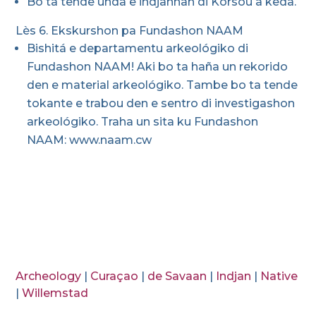
Bo ta tende unda e indjannan di Kòrsou a keda.
Lès 6. Ekskurshon pa Fundashon NAAM
Bishitá e departamentu arkeológiko di
Fundashon NAAM! Aki bo ta haña un rekorido
den e material arkeológiko. Tambe bo ta tende
tokante e trabou den e sentro di investigashon
arkeológiko. Traha un sita ku Fundashon
NAAM: www.naam.cw
Archeology
|
Curaçao
|
de Savaan
|
Indjan
|
Native
|
Willemstad