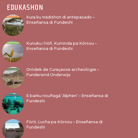
EDUKASHON
Kura ku tradishon di antepasado –
Enseñansa di Fundeshi
Kunuku i hòfi. Kuminda pa Kòrsou –
Enseñansa di Fundeshi
Ontdek de Curaçaose archeologie –
Funderend Onderwijs
E barku noufragá ‘Alphen’ – Enseñansa di
Fundeshi
Fòrti. Lucha pa Kòrsou – Enseñansa di
Fundeshi