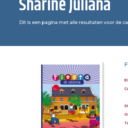
Sharine Juliana
Dit is een pagina met alle resultaten voor de ca
F
E
C
S
O
T