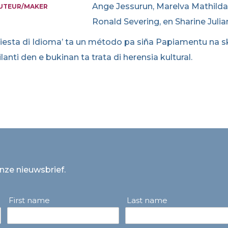
Ange Jessurun, Marelva Mathilda,
UTEUR/MAKER
Ronald Severing, en Sharine Julia
Fiesta di Idioma’ ta un método pa siña Papiamentu na sk
ilanti den e bukinan ta trata di herensia kultural.
onze nieuwsbrief.
First name
Last name