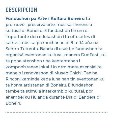
DESCRIPCION
Fundashon pa Arte i Kultura Boneiru
ta
promové i preservá arte, musika i herensia
kultural di Boneiru. E fundashon tin un rol
importante den edukashon i ta ofresé les di
kanta i músika pa muchanan di 8 te 14 aña na
Sentro Tuturutu. Banda di esaki, e fundashon ta
organisá eventonan kultural, manera DuoFest, ku
ta pone atenshon riba kantantenan i
komponistanan lokal. Un otro meta esensial ta
manejo i renovashon di Museo Chich’i Tan na
Rincon, kaminda kada luna nan tin eventonan ku
ta honra artistanan di Boneiru. E fundashon
tambe ta stimulá interkambio kultutal, por
ehempel ku Hulanda durante Dia di Bandera di
Boneiru.