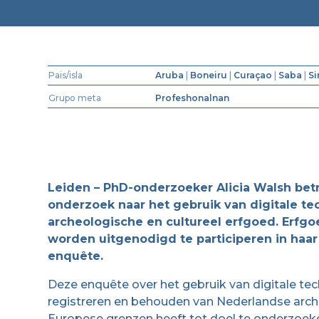
Pais/isla
Aruba
|
Boneiru
|
Curaçao
|
Saba
|
Si
Grupo meta
Profeshonalnan
Leiden – PhD-onderzoeker Alicia Walsh betre
onderzoek naar het gebruik van digitale t
archeologische en cultureel erfgoed. Erfg
worden uitgenodigd te participeren in haa
enquête.
Deze enquête over het gebruik van digitale te
registreren en behouden van Nederlandse arche
Europese grenzen heeft tot doel te onderzoeke