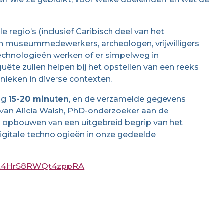
e regio’s (inclusief Caribisch deel van het
en museummedewerkers, archeologen, vrijwilligers
echnologieën werken of er simpelweg in
uête zullen helpen bij het opstellen van een reeks
hnieken in diverse contexten.
ing
15-20 minuten
, en de verzamelde gegevens
 van Alicia Walsh, PhD-onderzoeker aan de
het opbouwen van een uitgebreid begrip van het
igitale technologieën in onze gedeelde
m/SV_4HrS8RWQt4zppRA
n