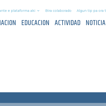
nte e plataforma aki
Bira colaborado
Algun tip pa ora 
MACION
EDUCACION
ACTIVIDAD
NOTICIA