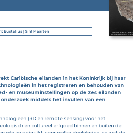
nt Eustatius
|
Sint Maarten
kt Caribische eilanden in het Koninkrijk bij haar
echnologieën in het registreren en behouden van
oed- en museuminstellingen op de zes eilanden
r onderzoek middels het invullen van een
chnologieën (3D en remote sensing) voor het
ologisch en cultureel erfgoed binnen en buiten de
n wie ze gebruikt, voor welke doeleinden, en wat de