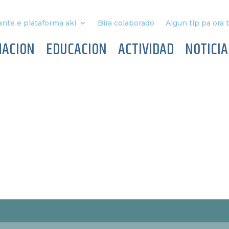
nte e plataforma aki
Bira colaborado
Algun tip pa ora 
MACION
EDUCACION
ACTIVIDAD
NOTICIA