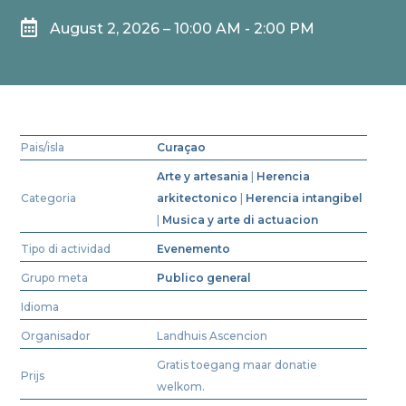

August 2, 2026 – 10:00 AM - 2:00 PM
Pais/isla
Curaçao
Arte y artesania
|
Herencia
Categoria
arkitectonico
|
Herencia intangibel
|
Musica y arte di actuacion
Tipo di actividad
Evenemento
Grupo meta
Publico general
Idioma
Organisador
Landhuis Ascencion
Gratis toegang maar donatie
Prijs
welkom.