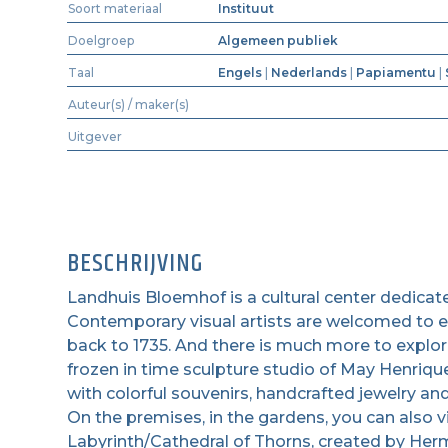
Soort materiaal
Instituut
Doelgroep
Algemeen publiek
Taal
Engels
|
Nederlands
|
Papiamentu
|
Auteur(s) / maker(s)
Uitgever
BESCHRIJVING
Landhuis Bloemhof is a cultural center dedica
Contemporary visual artists are welcomed to exh
back to 1735. And there is much more to explore
frozen in time sculpture studio of May Henrique
with colorful souvenirs, handcrafted jewelry an
On the premises, in the gardens, you can also 
Labyrinth/Cathedral of Thorns, created by Her