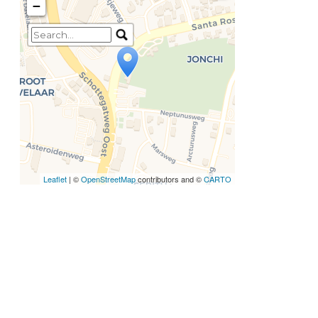
−
Travelers' Map is loading...
If you see this after your
page is loaded completely,
leafletJS files are missing.
Leaflet
| ©
OpenStreetMap
contributors and ©
CARTO