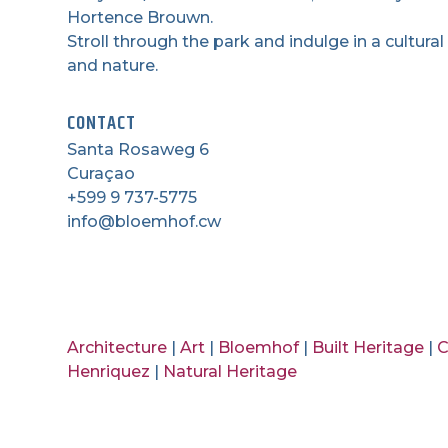
Hortence Brouwn.
Stroll through the park and indulge in a cultur
and nature.
CONTACT
Santa Rosaweg 6
Curaçao
+599 9 737-5775
info@bloemhof.cw
Architecture
|
Art
|
Bloemhof
|
Built Heritage
|
C
Henriquez
|
Natural Heritage