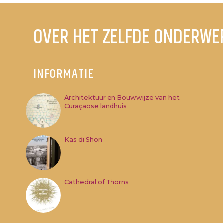
OVER HET ZELFDE ONDERWE
INFORMATIE
Architektuur en Bouwwijze van het
Curaçaose landhuis
Kas di Shon
Cathedral of Thorns