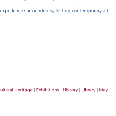
al experience surrounded by history, contemporary art
ultural Heritage
|
Exhibitions
|
History
|
Library
|
May