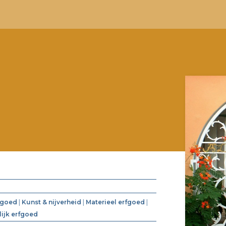
fgoed
|
Kunst & nijverheid
|
Materieel erfgoed
|
lijk erfgoed