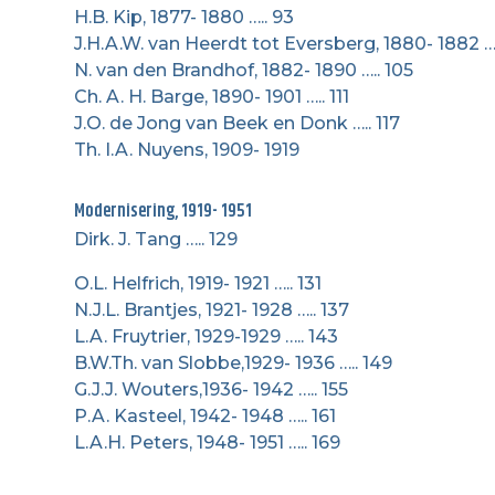
H.B. Kip, 1877- 1880 ….. 93
J.H.A.W. van Heerdt tot Eversberg, 1880- 1882 ….
N. van den Brandhof, 1882- 1890 ….. 105
Ch. A. H. Barge, 1890- 1901 ….. 111
J.O. de Jong van Beek en Donk ….. 117
Th. I.A. Nuyens, 1909- 1919
Modernisering, 1919- 1951
Dirk. J. Tang ….. 129
O.L. Helfrich, 1919- 1921 ….. 131
N.J.L. Brantjes, 1921- 1928 ….. 137
L.A. Fruytrier, 1929-1929 ….. 143
B.W.Th. van Slobbe,1929- 1936 ….. 149
G.J.J. Wouters,1936- 1942 ….. 155
P.A. Kasteel, 1942- 1948 ….. 161
L.A.H. Peters, 1948- 1951 ….. 169