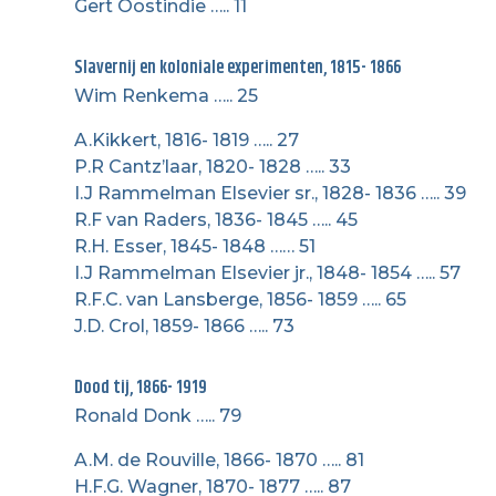
Gert Oostindie ….. 11
Slavernij en koloniale experimenten, 1815- 1866
Wim Renkema ….. 25
A.Kikkert, 1816- 1819 ….. 27
P.R Cantz’laar, 1820- 1828 ….. 33
I.J Rammelman Elsevier sr., 1828- 1836 ….. 39
R.F van Raders, 1836- 1845 ….. 45
R.H. Esser, 1845- 1848 …… 51
I.J Rammelman Elsevier jr., 1848- 1854 ….. 57
R.F.C. van Lansberge, 1856- 1859 ….. 65
J.D. Crol, 1859- 1866 ….. 73
Dood tij, 1866- 1919
Ronald Donk ….. 79
A.M. de Rouville, 1866- 1870 ….. 81
H.F.G. Wagner, 1870- 1877 ….. 87