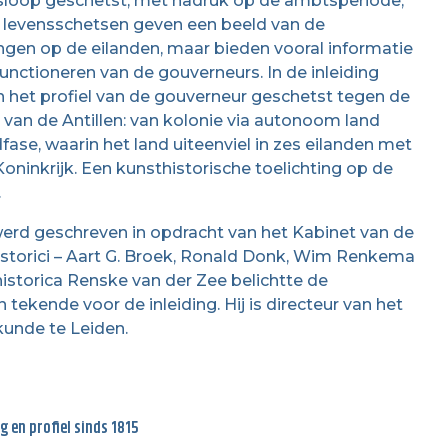
ensloop geschetst, met nadruk op de ambtsperiode;
e levensschetsen geven een beeld van de
ngen op de eilanden, maar bieden vooral informatie
unctioneren van de gouverneurs. In de inleiding
 het profiel van de gouverneur geschetst tegen de
van de Antillen: van kolonie via autonoom land
fase, waarin het land uiteenviel in zes eilanden met
oninkrijk. Een kunsthistorische toelichting op de
.
werd geschreven in opdracht van het Kabinet van de
historici – Aart G. Broek, Ronald Donk, Wim Renkema
historica Renske van der Zee belichtte de
n tekende voor de inleiding. Hij is directeur van het
nkunde te Leiden.
 en profiel sinds 1815