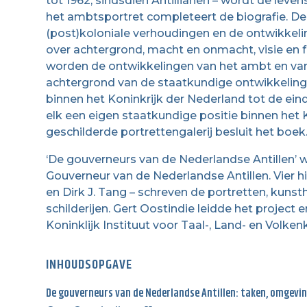
tot 1962, sindsdien Antillianen – wordt de lev
het ambtsportret completeert de biografie. D
(post)koloniale verhoudingen en de ontwikkeli
over achtergrond, macht en onmacht, visie en f
worden de ontwikkelingen van het ambt en van
achtergrond van de staatkundige ontwikkeling 
binnen het Koninkrijk der Nederland tot de eind
elk een eigen staatkundige positie binnen het K
geschilderde portrettengalerij besluit het boek
‘De gouverneurs van de Nederlandse Antillen’ 
Gouverneur van de Nederlandse Antillen. Vier 
en Dirk J. Tang – schreven de portretten, kunst
schilderijen. Gert Oostindie leidde het project e
Koninklijk Instituut voor Taal-, Land- en Volke
INHOUDSOPGAVE
De gouverneurs van de Nederlandse Antillen: taken, omgeving