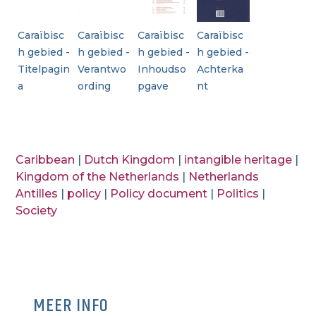
Caraïbisc
Caraïbisc
Caraïbisc
Caraïbisc
h gebied -
h gebied -
h gebied -
h gebied -
Titelpagin
Verantwo
Inhoudso
Achterka
a
ording
pgave
nt
Caribbean
|
Dutch Kingdom
|
intangible heritage
|
Kingdom of the Netherlands
|
Netherlands
Antilles
|
policy
|
Policy document
|
Politics
|
Society
MEER INFO