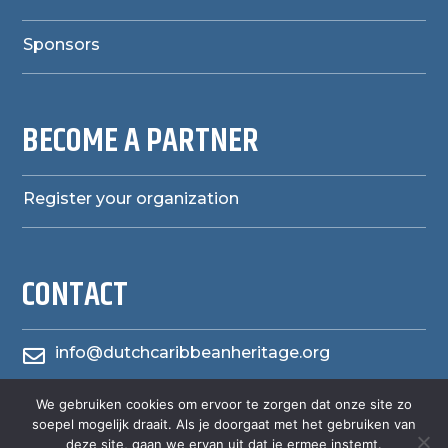
Sponsors
BECOME A PARTNER
Register your organization
CONTACT
info@dutchcaribbeanheritage.org

We gebruiken cookies om ervoor te zorgen dat onze site zo
herensiaerfgoedheritage

soepel mogelijk draait. Als je doorgaat met het gebruiken van
deze site, gaan we ervan uit dat je ermee instemt.