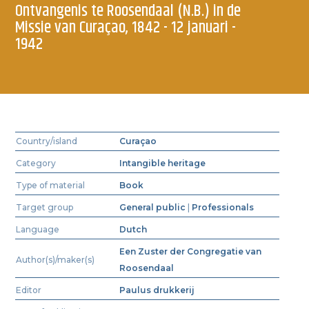
Ontvangenis te Roosendaal (N.B.) in de
Missie van Curaçao, 1842 - 12 januari -
1942
Country/island
Curaçao
Category
Intangible heritage
Type of material
Book
Target group
General public
|
Professionals
Language
Dutch
Een Zuster der Congregatie van
Author(s)/maker(s)
Roosendaal
Editor
Paulus drukkerij