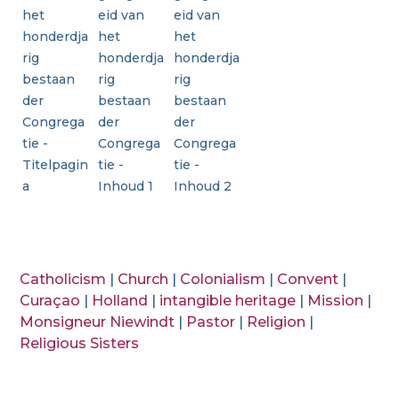
het
eid van
eid van
honderdja
het
het
rig
honderdja
honderdja
bestaan
rig
rig
der
bestaan
bestaan
Congrega
der
der
tie -
Congrega
Congrega
Titelpagin
tie -
tie -
a
Inhoud 1
Inhoud 2
Catholicism
|
Church
|
Colonialism
|
Convent
|
Curaçao
|
Holland
|
intangible heritage
|
Mission
|
Monsigneur Niewindt
|
Pastor
|
Religion
|
Religious Sisters