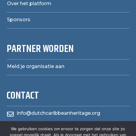
Over het platform
Sponsors
PARTNER WORDEN
Meld je organisatie aan
CONTACT
info@dutchcaribbeanheritage.org

We gebruiken cookies om ervoor te zorgen dat onze site zo
herensiaerfgoedheritage

soepel mogelijk draait. Als je doorgaat met het gebruiken van