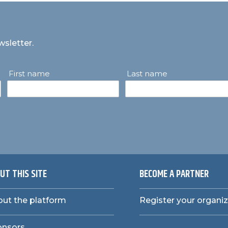
wsletter.
First name
Last name
UT THIS SITE
BECOME A PARTNER
ut the platform
Register your organi
onsors