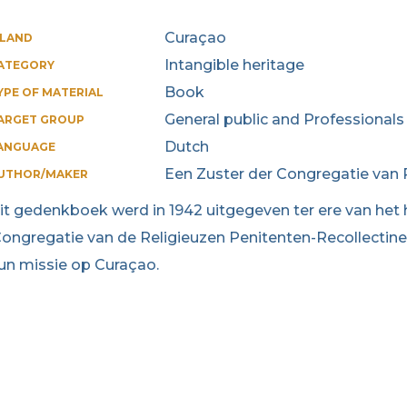
Curaçao
SLAND
Intangible heritage
ATEGORY
Book
YPE OF MATERIAL
General public and Professionals
ARGET GROUP
Dutch
ANGUAGE
Een Zuster der Congregatie van
UTHOR/MAKER
it gedenkboek werd in 1942 uitgegeven ter ere van het
Congregatie van de Religieuzen Penitenten-Recollectin
un missie op Curaçao.