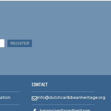
REGISTER
CONTACT
zation
info@dutchcaribbeanheritage.org

herensiaerfgoedheritage