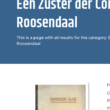
Een Zuster der Co
Roosendaal
This is a page with all results for the category
Roosendaal
H
G
R
i