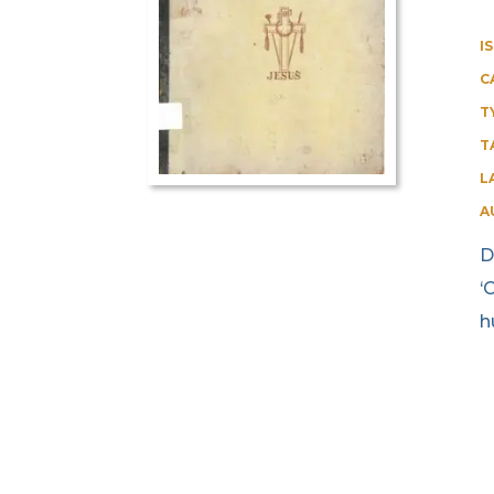
I
C
T
T
L
A
D
‘
h