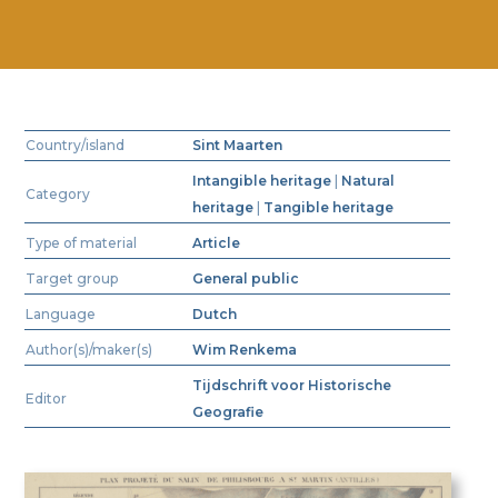
Country/island
Sint Maarten
Intangible heritage
|
Natural
Category
heritage
|
Tangible heritage
Type of material
Article
Target group
General public
Language
Dutch
Author(s)/maker(s)
Wim Renkema
Tijdschrift voor Historische
Editor
Geografie