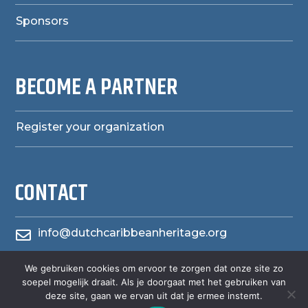
Sponsors
BECOME A PARTNER
Register your organization
CONTACT
info@dutchcaribbeanheritage.org

We gebruiken cookies om ervoor te zorgen dat onze site zo
herensiaerfgoedheritage

soepel mogelijk draait. Als je doorgaat met het gebruiken van
deze site, gaan we ervan uit dat je ermee instemt.