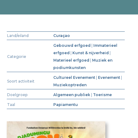
Land/eiland
Curaçao
Gebouwd erfgoed
|
Immaterieel
erfgoed
|
Kunst & nijverheid
|
Categorie
Materieel erfgoed
|
Muziek en
podiumkunsten
Cultureel Evenement
|
Evenement
|
Soort activiteit
Muziekoptreden
Doelgroep
Algemeen publiek
|
Toerisme
Taal
Papiamentu