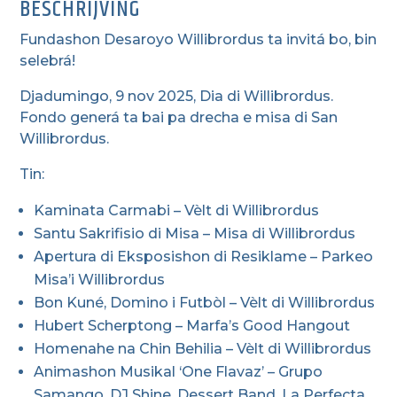
BESCHRIJVING
Fundashon Desaroyo Willibrordus ta invitá bo, bin
selebrá!
Djadumingo, 9 nov 2025, Dia di Willibrordus.
Fondo generá ta bai pa drecha e misa di San
Willibrordus.
Tin:
Kaminata Carmabi – Vèlt di Willibrordus
Santu Sakrifisio di Misa – Misa di Willibrordus
Apertura di Eksposishon di Resiklame – Parkeo
Misa’i Willibrordus
Bon Kuné, Domino i Futbòl – Vèlt di Willibrordus
Hubert Scherptong – Marfa’s Good Hangout
Homenahe na Chin Behilia – Vèlt di Willibrordus
Animashon Musikal ‘One Flavaz’ – Grupo
Samango, DJ Shine, Dessert Band, La Perfecta,