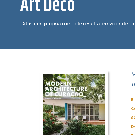
Art Deco
Dit is een pagina met alle resultaten voor de t
M
T
E
C
S
D