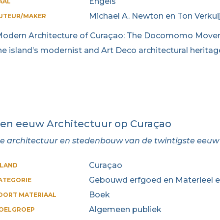
Engels
AAL
Michael A. Newton en Ton Verkui
UTEUR/MAKER
Modern Architecture of Curaçao: The Docomomo Movemen
he island’s modernist and Art Deco architectural heritag
en eeuw Architectuur op Curaçao
e architectuur en stedenbouw van de twintigste eeu
Curaçao
ILAND
Gebouwd erfgoed en Materieel 
ATEGORIE
Boek
OORT MATERIAAL
Algemeen publiek
OELGROEP