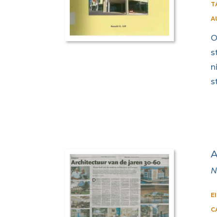
T
A
O
s
n
s
A
N
E
C