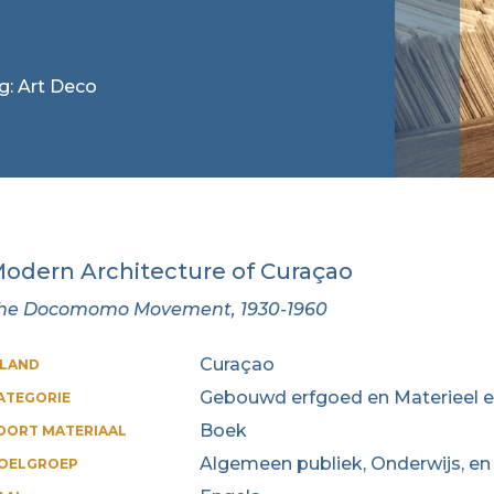
ag: Art Deco
odern Architecture of Curaçao
he Docomomo Movement, 1930-1960
Curaçao
ILAND
Gebouwd erfgoed en Materieel 
ATEGORIE
Boek
OORT MATERIAAL
Algemeen publiek, Onderwijs, en
OELGROEP