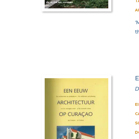
T
A
‘
t
E
D
E
C
S
D