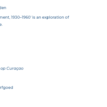
jlen
t, 1930–1960’ is an exploration of
e.
w op Curaçao
erfgoed