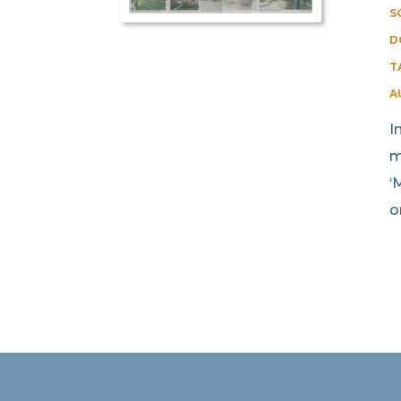
S
D
T
A
I
m
‘
o