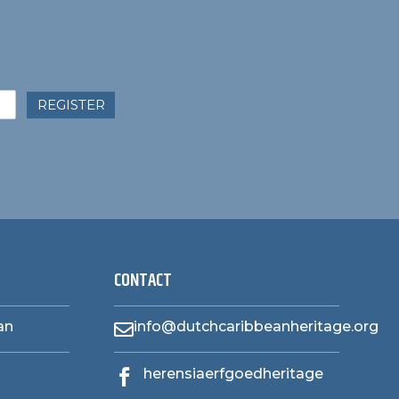
REGISTER
CONTACT
an
info@dutchcaribbeanheritage.org

herensiaerfgoedheritage
