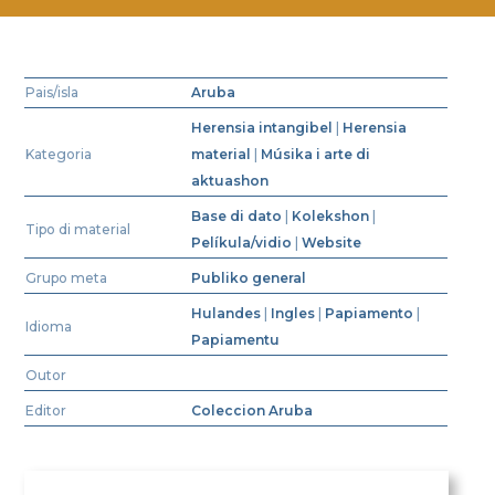
Pais/isla
Aruba
Herensia intangibel
|
Herensia
Kategoria
material
|
Músika i arte di
aktuashon
Base di dato
|
Kolekshon
|
Tipo di material
Pelíkula/vidio
|
Website
Grupo meta
Publiko general
Hulandes
|
Ingles
|
Papiamento
|
Idioma
Papiamentu
Outor
Editor
Coleccion Aruba