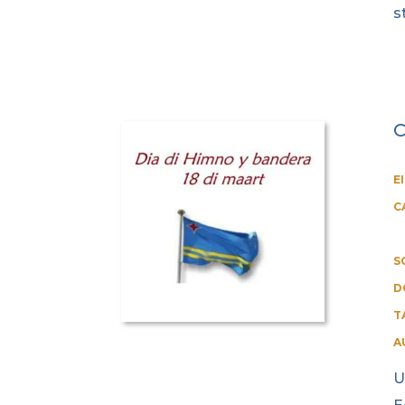
s
C
E
C
S
D
T
A
U