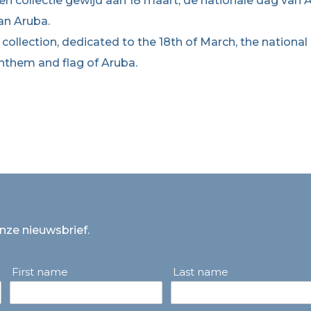
en collectie gewijd aan 18 maart, de nationale dag van A
an Aruba.
 collection, dedicated to the 18th of March, the national
nthem and flag of Aruba.
onze nieuwsbrief.
First name
Last name