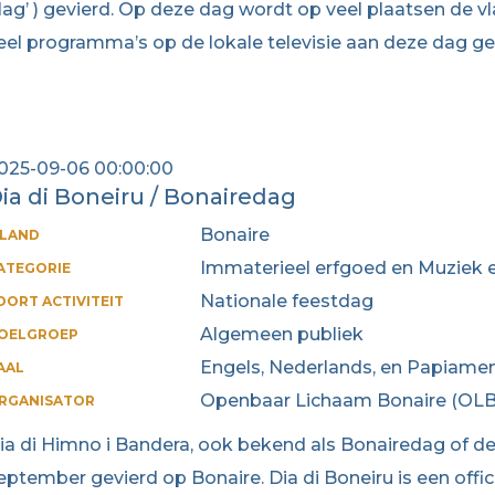
lag’ ) gevierd. Op deze dag wordt op veel plaatsen de v
eel programma’s op de lokale televisie aan deze dag ge
025-09-06 00:00:00
ia di Boneiru / Bonairedag
Bonaire
ILAND
Immaterieel erfgoed en Muziek
ATEGORIE
Nationale feestdag
OORT ACTIVITEIT
Algemeen publiek
OELGROEP
Engels, Nederlands, en Papiame
AAL
Openbaar Lichaam Bonaire (OLB
RGANISATOR
ia di Himno i Bandera, ook bekend als Bonairedag of de 
eptember gevierd op Bonaire. Dia di Boneiru is een offic