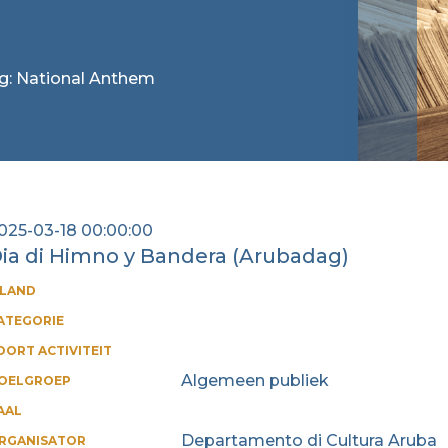
tag: National Anthem
025-03-18 00:00:00
ia di Himno y Bandera (Arubadag)
ILAND
ATEGORIE
OORT ACTIVITEIT
Algemeen publiek
OELGROEP
AAL
Departamento di Cultura Aruba
RGANISATOR