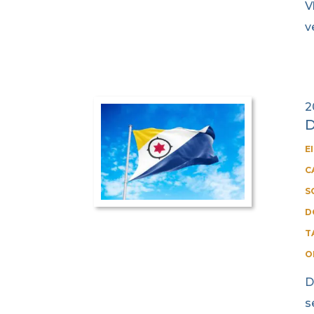
V
v
2
D
E
C
S
D
T
O
D
s