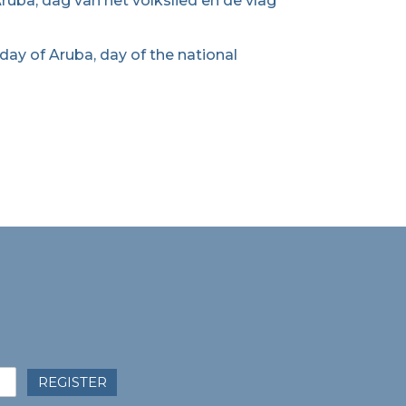
ruba, dag van het volkslied en de vlag
 day of Aruba, day of the national
REGISTER