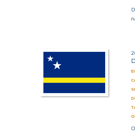
D
n
2
D
E
C
S
D
T
O
O