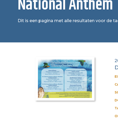
National Anthem
Dit is een pagina met alle resultaten voor de 
2
D
E
C
S
D
T
O