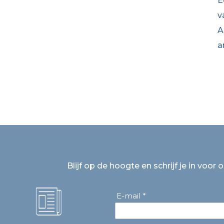
E
v
A
a
Blijf op de hoogte en schrijf je in voor 
E-mail *