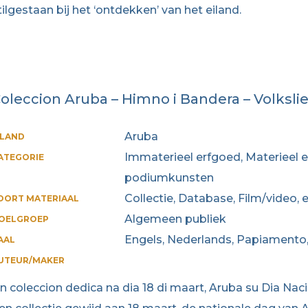
tilgestaan bij het ‘ontdekken’ van het eiland.
oleccion Aruba – Himno i Bandera – Volksli
Aruba
ILAND
Immaterieel erfgoed, Materieel 
ATEGORIE
podiumkunsten
Collectie, Database, Film/video,
OORT MATERIAAL
Algemeen publiek
OELGROEP
Engels, Nederlands, Papiamento
AAL
UTEUR/MAKER
n coleccion dedica na dia 18 di maart, Aruba su Dia Naci