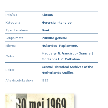
Pais/isla
Kòrsou
Kategoria
Herensia intangibel
Tipo di material
Boek
Grupo meta
Publiko general
Idioma
Hulandes
|
Papiamentu
Magdalyn R. Francisco- Granviel
|
Outor
Modianne L. C. Cathalina
Central Historical Archives of the
Editor
Netherlands Antilles
Aña di publikashon
1995