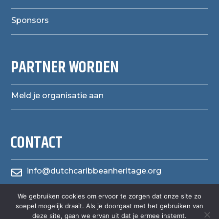
Sponsors
PARTNER WORDEN
Meld je organisatie aan
CONTACT
info@dutchcaribbeanheritage.org

We gebruiken cookies om ervoor te zorgen dat onze site zo
herensiaerfgoedheritage

soepel mogelijk draait. Als je doorgaat met het gebruiken van
deze site, gaan we ervan uit dat je ermee instemt.