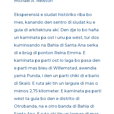
Michael A. Newton
Eksperensiá e siudat históriko riba bo
mes, kanando den sentro di siudat ku e
guia di arkitektura akí. Den dje lo bo haña
un kaminata pa ost i unu pa wèst, tur dos
kuminsando na Bahia di Santa Ana serka
di e brùg di ponton Reina Emma. E
kaminata pa parti ost lo laga bo pasa den
e parti mas bieu di Willemstad, awendia
yamá Punda, i den un parti chikí di e bario
di Skaló. E ruta akí tin un largura di mas o
ménos 2,75 kilometer. E kaminata pa parti
wèst ta guia bo den e distrito di
Otrobanda, na e otro banda di Bahia di
Santa Ana. E ruta akí tin un largura di mas