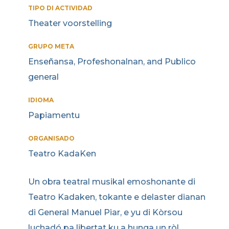
TIPO DI ACTIVIDAD
Theater voorstelling
GRUPO META
Enseñansa, Profeshonalnan, and Publico
general
IDIOMA
Papiamentu
ORGANISADO
Teatro KadaKen
Un obra teatral musikal emoshonante di
Teatro Kadaken, tokante e delaster dianan
di General Manuel Piar, e yu di Kòrsou
luchadó pa libertat ku a hunga un ròl