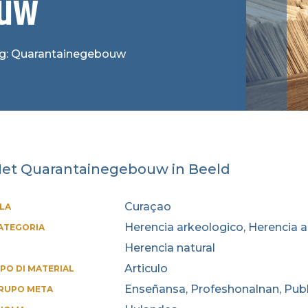
ouw
 tag: Quarantainegebouw
et Quarantainegebouw in Beeld
Curaçao
SLA
Herencia arkeologico, Herencia a
ATEGORIA
Herencia natural
Articulo
IPO DI MATERIAL
Enseñansa, Profeshonalnan, Publ
RUPO META