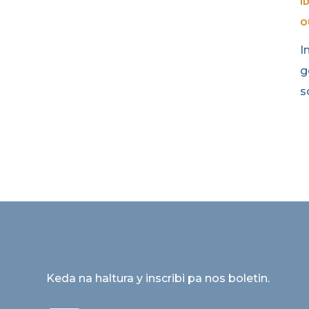
I
O
I
g
s
Keda na haltura y inscribi pa nos boletin.