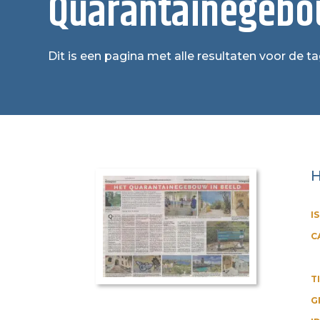
Quarantainegeb
Dit is een pagina met alle resultaten voor de
H
I
C
T
G