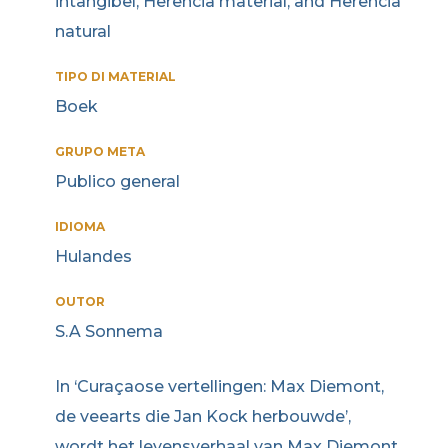
intangibel, Herencia material, and Herencia
natural
TIPO DI MATERIAL
Boek
GRUPO META
Publico general
IDIOMA
Hulandes
OUTOR
S.A Sonnema
In ‘Curaçaose vertellingen: Max Diemont,
de veearts die Jan Kock herbouwde’,
wordt het levensverhaal van Max Diemont